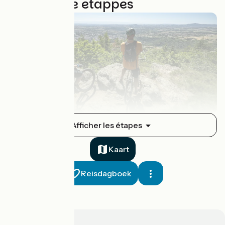
7 gebruikte etappes
Annonay / Devesset
Afficher les étapes
1
56 km
3 h 18 min
Ik overtref mijzelf
Kaart
Reisdagboek