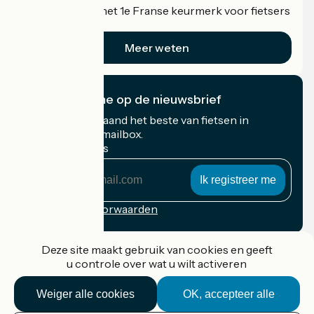
Accueil Vélo is het 1e Franse keurmerk voor fietsers
op vakantie.
Meer weten
Lanarce / Montselgues
5
Ik abonneer me op de nieuwsbrief
40 km
2 h 17 min
Ik overtref mijzelf
Ontvang elke maand het beste van fietsen in
Frankrijk in uw mailbox.
Mijn e-mailadres
Mijn
e-
mailadres
Inschrijvingsvoorwaarden
Gefinancierd in het kader van Destination France
Deze site maakt gebruik van cookies en geeft
u controle over wat u wilt activeren
Montselgues / Les Vans
6
34 km
2 h 18 min
Ik overtref mijzelf
Weiger alle cookies
OK, accepteer alle
Accueil Vélo Pro