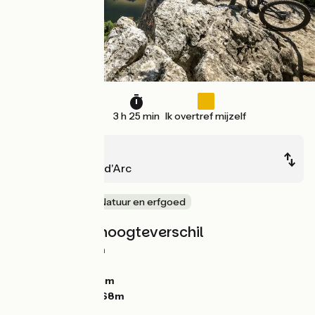
35 km
3 h 25 min
Ik overtref mijzelf
Les Vans
Vallon-Pont-d'Arc
In het bos
Natuur en erfgoed
Hellingen en hoogteverschil
Stijgingen:
543m
Dalingen:
625m
Laagste punt:
94m
Hoogste punt:
468m