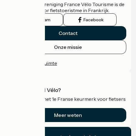
De nationale vereniging France Vélo Tourisme is de
officiële gids voor fietstoeristme in Frankrijk.
Instagram
Facebook
Contact
Onze missie
Persruimte
Professionele ruimte
Wat is Accueil Vélo?
Accueil Vélo is het 1e Franse keurmerk voor fietsers
op vakantie.
Meer weten