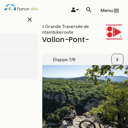
Overslaan
en
Menu
naar
close
de
inhoud
Alle etappes op Grande Traversée de
gaan
l’Ardèche mountainbikeroute
Les Vans / Vallon-Pont-
d'Arc
Etappe 7/8