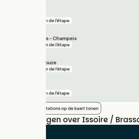
Issoire
gare
3 km de l'étape
Parent - Coudes - Champeix
gare
4 km de l'étape
Le Breuil-sur-Couze
gare
4 km de l'étape
Arvant
gare
5 km de l'étape
Nabijgelegen stations op de kaart tonen
Beoordelingen over Issoire / Bras