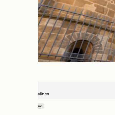
Issoire
Brassac-les-Mines
Natuur en erfgoed