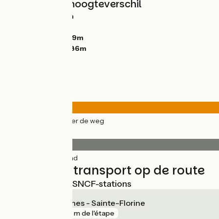
Hellingen en hoogteverschil
Stijgingen:
203m
Dalingen:
175m
Laagste punt:
369m
Hoogste punt:
486m
Wegtypes
27km
(100%) Over de weg
Wegdektype
27km
(100%) Glad
Treinen en transport op de route
Dichtstbijzijnde SNCF-stations
Brassac-les-Mines - Sainte-Florine
gare
100 m de l'étape