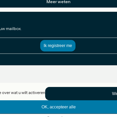
Meer weten
 uw mailbox.
 over wat u wilt activeren
We
OK, accepteer alle