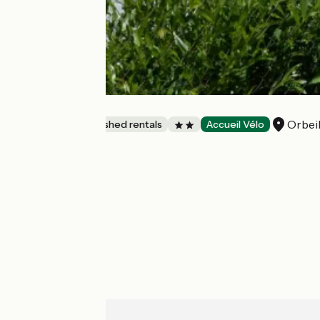
Le vigneron
Orbei
Lodgings and furnished rentals
Accueil Vélo