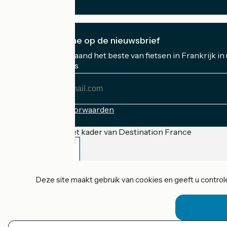
Ik abonneer me op de nieuwsbrief
Ontvang elke maand het beste van fietsen in Frankrijk in
Mijn e-mailadres
Mijn
e-
mailadres
Inschrijvingsvoorwaarden
Gefinancierd in het kader van Destination France
Accueil Vélo Pro
Deze site maakt gebruik van cookies en geeft u controle
Contact
Wettelijke informatie
Contact
Privacy policy
Réalisation :
StudioJuillet
et
France Vélo Tourisme