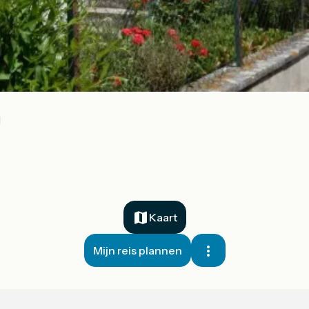
l
Kaart
Mijn reis plannen