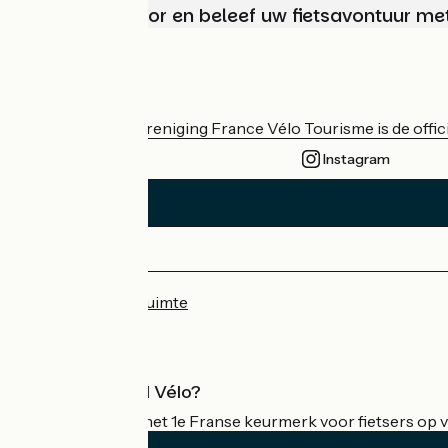
Kies, bereid voor en beleef uw fietsavontuur me
Wie zijn we?
De nationale vereniging France Vélo Tourisme is de officië
Instagram
Persruimte
Professionele ruimte
Wat is Accueil Vélo?
Accueil Vélo is het 1e Franse keurmerk voor fietsers op v