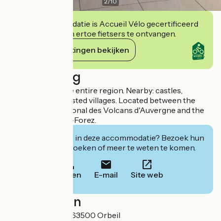
2
/
10
Deze accommodatie is Accueil Vélo gecertificeerd
en verbindt zich ertoe fietsers te ontvangen.
Haar verplichtingen bekijken
Beschrijving
Easy access to the entire region. Nearby: castles,
churches, ruins, listed villages. Located between the
Parc Naturel Régional des Volcans d'Auvergne and the
Parc du Livradois-Forez.
Geïnteresseerd in deze accommodatie? Bezoek hun
website om te boeken of meer te weten te komen.
Bellen
E-mail
Site web
Localisation
Les Petites Aires 63500 Orbeil