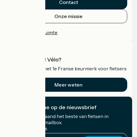
Contact
Onze missie
Persruimte
Professionele ruimte
Wat is Accueil Vélo?
Accueil Vélo is het 1e Franse keurmerk voor fietsers
op vakantie.
Meer weten
Ik abonneer me op de nieuwsbrief
Ontvang elke maand het beste van fietsen in
Frankrijk in uw mailbox.
Mijn e-mailadres