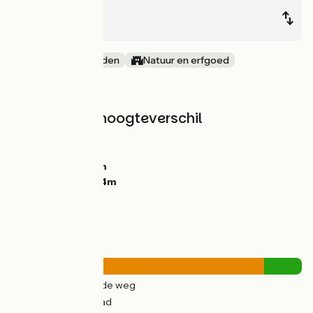
St-Brieuc
Yffiniac
Door kustgebieden
Natuur en erfgoed
=
Hellingen en hoogteverschil
Stijgingen:
93m
Dalingen:
90m
Laagste punt:
4m
Hoogste punt:
64m
Wegtypes
8km
(87%) Over de weg
1km
(13%) Fietspad