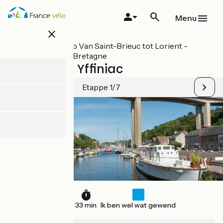
Overslaan
en
Menu
naar
close
de
inhoud
Alle etappes op Van Saint-Brieuc tot Lorient -
gaan
Fietsroute V8 Bretagne
St-Brieuc / Yffiniac
Etappe 1/7
9 km
33 min
Ik ben wel wat gewend