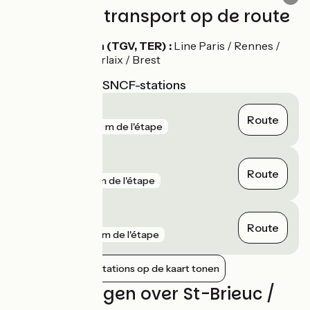
Treinen en transport op de route
St-Brieuc station (TGV, TER) :
Line Paris / Rennes /
Saint-Brieuc / Morlaix / Brest
Dichtstbijzijnde SNCF-stations
Yffiniac
Route
gare
783 m de l'étape
Saint-Brieuc
Route
gare
3 km de l'étape
La Méaugon
Route
gare
12 km de l'étape
Nabijgelegen stations op de kaart tonen
Beoordelingen over St-Brieuc /