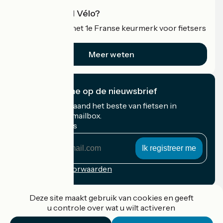
Wat is Accueil Vélo?
Accueil Vélo is het 1e Franse keurmerk voor fietsers
op vakantie.
Meer weten
Ik abonneer me op de nieuwsbrief
Ontvang elke maand het beste van fietsen in
Frankrijk in uw mailbox.
Mijn e-mailadres
Mijn
e-
mailadres
Inschrijvingsvoorwaarden
Gefinancierd in het kader van Destination France
Deze site maakt gebruik van cookies en geeft
u controle over wat u wilt activeren