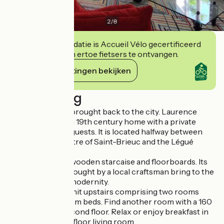
2
/
8
Deze accommodatie is Accueil Vélo gecertificeerd
en verbindt zich ertoe fietsers te ontvangen.
Haar verplichtingen bekijken
Beschrijving
The countryside brought back to the city. Laurence
welcomes you in a 19th century home with a private
entrance for her guests. It is located halfway between
the historical centre of Saint-Brieuc and the Légué
harbour.
Admire the solid wooden starcaise and floorboards. Its
interior design, thought by a local craftsman bring to the
decor a touch of modernity.
Enjoy the family unit upstairs comprising two rooms
with 140 and 160 cm beds. Find another room with a 160
cm bed on the second floor. Relax or enjoy breakfast in
the 30 m² ground floor living room.