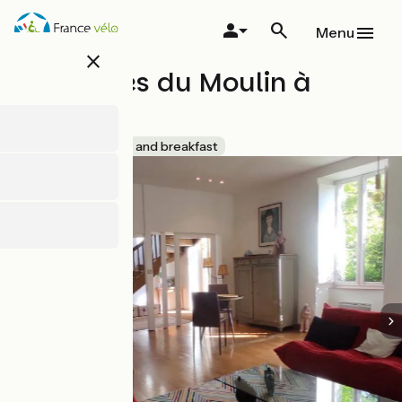
Overslaan
en
Menu
naar
close
de
Chambres du Moulin à
inhoud
gaan
Papier
Accueil Vélo
Bed and breakfast