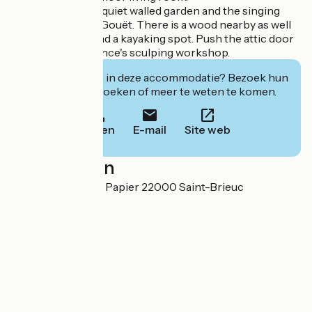
You will enjoy the quiet walled garden and the singing
birds by the river Gouët. There is a wood nearby as well
as a hiking path and a kayaking spot. Push the attic door
to discover Laurence's sculping workshop.
Geïnteresseerd in deze accommodatie? Bezoek hun
website om te boeken of meer te weten te komen.
Bellen
E-mail
Site web
Localisation
23 rue du Moulin à Papier 22000 Saint-Brieuc