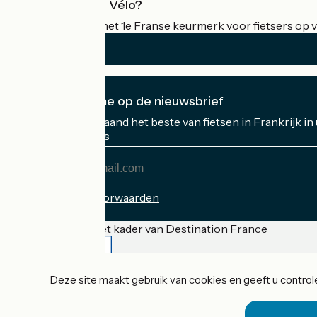
Wat is Accueil Vélo?
Accueil Vélo is het 1e Franse keurmerk voor fietsers op v
Ik abonneer me op de nieuwsbrief
Ontvang elke maand het beste van fietsen in Frankrijk in
Mijn e-mailadres
Mijn
e-
mailadres
Inschrijvingsvoorwaarden
Gefinancierd in het kader van Destination France
Deze site maakt gebruik van cookies en geeft u controle
Accueil Vélo Pro
Contact