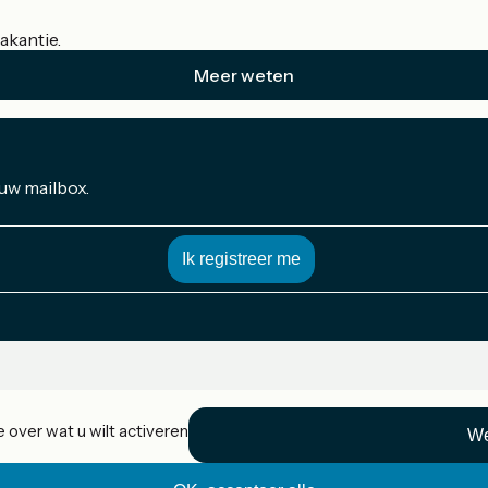
akantie.
Meer weten
 uw mailbox.
 over wat u wilt activeren
We