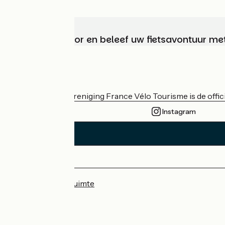
Kies, bereid voor en beleef uw fietsavontuur me
Wie zijn we?
De nationale vereniging France Vélo Tourisme is de officië
Instagram
Persruimte
Professionele ruimte