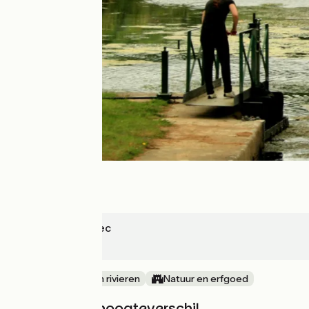
Saint-Caradec
Pontivy
langs kanalen en rivieren
Natuur en erfgoed
Hellingen en hoogteverschil