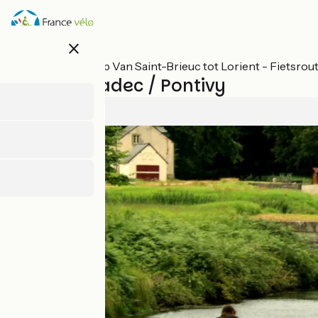
Overslaan
en
naar
close
de
inhoud
Alle etappes op Van Saint-Brieuc tot Lorient - Fietsro
gaan
Saint-Caradec / Pontivy