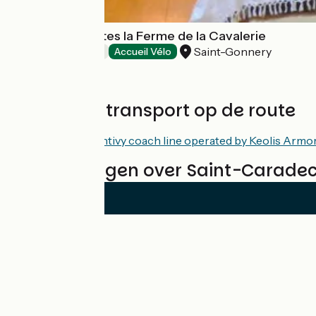
Chambres d'hôtes la Ferme de la Cavalerie
Saint-Gonnery
Bed and breakfast
Accueil Vélo
Treinen en transport op de route
TER Rennes – Pontivy coach line operated by Keolis Armo
Beoordelingen over Saint-Caradec 