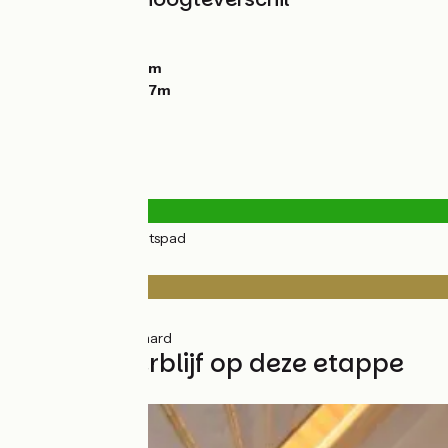
Stijgingen:
64m
Dalingen:
140m
Laagste punt:
59m
Hoogste punt:
157m
Wegtypes
46km
(100%) Fietspad
Wegdektype
41km
(88%) Ruw
5km
(11%) Onverhard
Vind uw verblijf op deze etappe