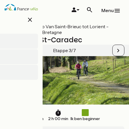
Overslaan
en
Menu
naar
close
de
inhoud
Alle etappes op Van Saint-Brieuc tot Lorient -
gaan
Fietsroute V8 Bretagne
Allineuc / St-Caradec
Etappe 3/7
30 km
2 h 00 min
Ik ben beginner