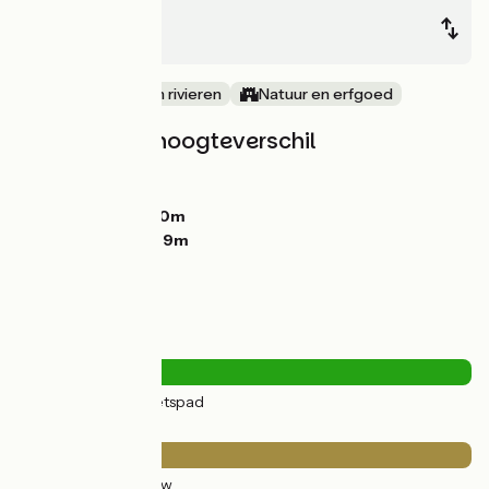
Allineuc
St-Caradec
langs kanalen en rivieren
Natuur en erfgoed
Hellingen en hoogteverschil
Stijgingen:
79m
Dalingen:
86m
Laagste punt:
140m
Hoogste punt:
169m
Wegtypes
30km
(100%) Fietspad
Wegdektype
30km
(100%) Ruw