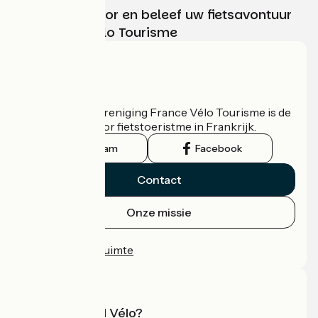
Kies, bereid voor en beleef uw fietsavontuur
met France Vélo Tourisme
Wie zijn we?
De nationale vereniging France Vélo Tourisme is de
officiële gids voor fietstoeristme in Frankrijk.
Instagram
Facebook
Contact
Onze missie
Persruimte
Professionele ruimte
Wat is Accueil Vélo?