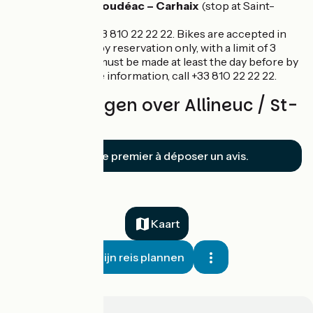
Tibus line No. 4 Loudéac – Carhaix
(stop at Saint-
Caradec)
Contact: Tibus +33 810 22 22 22. Bikes are accepted in
the luggage hold by reservation only, with a limit of 3
spaces. Booking must be made at least the day before by
5:00 pm. For more information, call +33 810 22 22 22.
Beoordelingen over Allineuc / St-
Caradec
Soyez le premier à déposer un avis.
Kaart
Mijn reis plannen