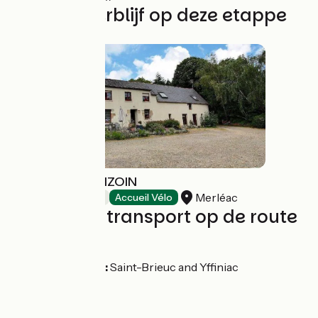
Vind uw verblijf op deze etappe
LA FERME DE BIZOIN
Merléac
Bed and breakfast
Accueil Vélo
Treinen en transport op de route
SNCF
Nearest stations:
Saint-Brieuc and Yffiniac
Bus