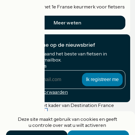
Accueil Vélo is het 1e Franse keurmerk voor fietsers
op vakantie.
Meer weten
Ik abonneer me op de nieuwsbrief
Ontvang elke maand het beste van fietsen in
Frankrijk in uw mailbox.
Mijn e-mailadres
Mijn
e-
mailadres
Inschrijvingsvoorwaarden
Gefinancierd in het kader van Destination France
Deze site maakt gebruik van cookies en geeft
u controle over wat u wilt activeren
Accueil Vélo Pro