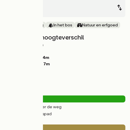
Gourin
Rosporden
Oude spoorweg
In het bos
Natuur en erfgoed
Hellingen en hoogteverschil
Stijgingen:
106m
Dalingen:
128m
Laagste punt:
104m
Hoogste punt:
187m
Wegtypes
0.96km
(3%) Over de weg
30km
(97%) Fietspad
Wegdektype