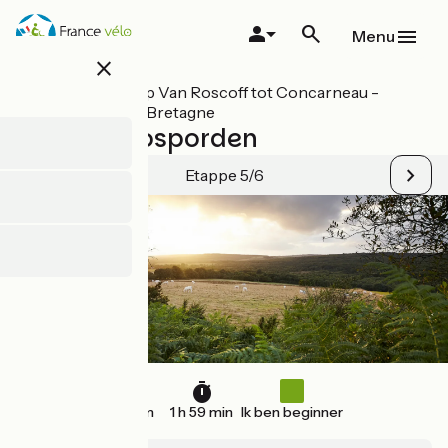
Overslaan
en
Menu
naar
close
de
inhoud
Alle etappes op Van Roscoff tot Concarneau -
gaan
Fietsroute V7 Bretagne
Gourin / Rosporden
Etappe 5/6
30 km
1 h 59 min
Ik ben beginner