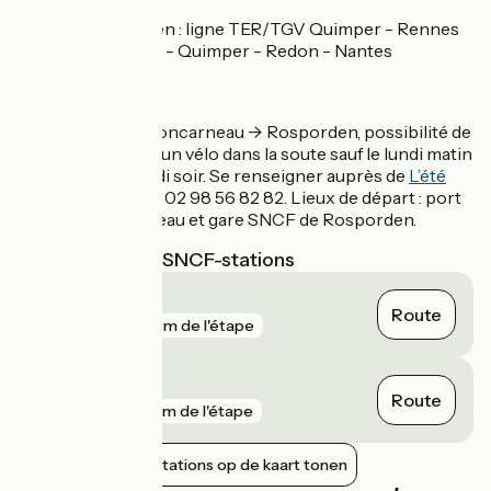
Gare de Rosporden : ligne TER/TGV Quimper - Rennes
et ligne TER Brest - Quimper - Redon - Nantes
Car + Vélo
Ligne N°4 Concarneau -> Rosporden, possibilité de
transporter un vélo dans la soute sauf le lundi matin
et le vendredi soir. Se renseigner auprès de
L’été
Evasion
. Tél : 02 98 56 82 82. Lieux de départ : port
de Concarneau et gare SNCF de Rosporden.
Dichtstbijzijnde SNCF-stations
Rosporden
Route
gare
172 m de l'étape
Bannalec
Route
gare
10 km de l'étape
Nabijgelegen stations op de kaart tonen