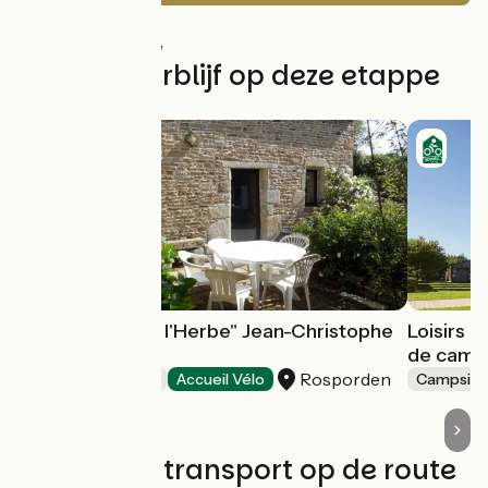
1km
(4%) Glad
29km
(96%) Ruw
Vind uw verblijf op deze etappe
"Les Pieds dans l'Herbe" Jean-Christophe
Loisirs e
Bernard
de camp
Rosporden
Bed and breakfast
Accueil Vélo
Campsite
Treinen en transport op de route