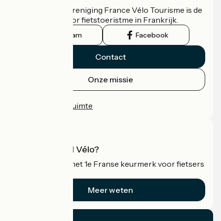
De nationale vereniging France Vélo Tourisme is de
officiële gids voor fietstoeristme in Frankrijk.
Instagram
Facebook
Contact
Onze missie
Persruimte
Professionele ruimte
Wat is Accueil Vélo?
Accueil Vélo is het 1e Franse keurmerk voor fietsers
op vakantie.
Meer weten