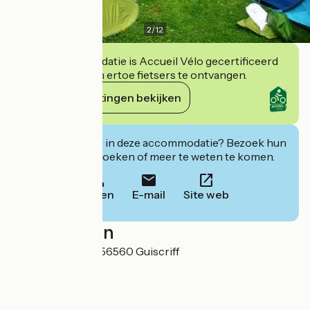
2
/
12
Deze accommodatie is Accueil Vélo gecertificeerd
en verbindt zich ertoe fietsers te ontvangen.
Haar verplichtingen bekijken
Geïnteresseerd in deze accommodatie? Bezoek hun
website om te boeken of meer te weten te komen.
Bellen
E-mail
Site web
Localisation
117 rue de la Gare 56560 Guiscriff