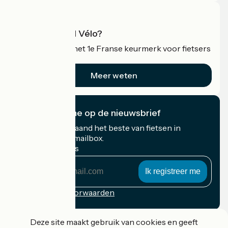
Wat is Accueil Vélo?
Accueil Vélo is het 1e Franse keurmerk voor fietsers
op vakantie.
Meer weten
Ik abonneer me op de nieuwsbrief
Ontvang elke maand het beste van fietsen in
Frankrijk in uw mailbox.
Mijn e-mailadres
Mijn
e-
mailadres
Inschrijvingsvoorwaarden
Gefinancierd in het kader van Destination France
Deze site maakt gebruik van cookies en geeft