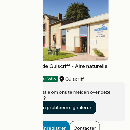
Loisirs en Gare de Guiscriff - Aire naturelle
de camping
Guiscriff
Campsites
Accueil Vélo
Heeft u informatie om ons te melden over deze
accommodatie?
Een probleem signaleren
Enregistrer
Contacter