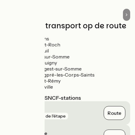
Treinen en transport op de route
Gare d'Amiens
Gare de Saint-Roch
Gare de Dreuil
Gare d'Ailly-sur-Somme
Gare de Picquigny
Gare de Hangest-sur-Somme
Gare de Longpré-les-Corps-Saints
Gare de Pont-Rémy
Gare d'Abbeville
Dichtstbijzijnde SNCF-stations
Picquigny
Route
gare
7 m de l'étape
Ailly-sur-Somme