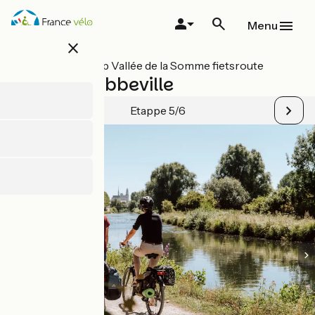
Overslaan
en
Menu
naar
close
de
inhoud
Alle etappes op Vallée de la Somme fietsroute
gaan
Amiens / Abbeville
Etappe 5/6