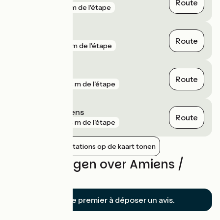
Route
gare
25 m de l'étape
Abbeville
Route
gare
191 m de l'étape
Amiens
Route
gare
394 m de l'étape
Dreuil-lès-Amiens
Route
gare
524 m de l'étape
Nabijgelegen stations op de kaart tonen
Beoordelingen over Amiens /
Abbeville
Soyez le premier à déposer un avis.