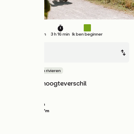
49 km
3 h 16 min
Ik ben beginner
Amiens
Abbeville
langs kanalen en rivieren
Hellingen en hoogteverschil
Stijgingen:
0m
Dalingen:
20m
Laagste punt:
3m
Hoogste punt:
27m