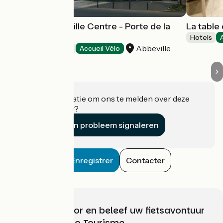
Mercure Abbeville Centre - Porte de la
La table 
Baie de Somme
Hotels
Abbeville
Hotels
Accueil Vélo
Heeft u informatie om ons te melden over deze
accommodatie?
Een probleem signaleren
Enregistrer
Contacter
Kies, bereid voor en beleef uw fietsavontuur
met France Vélo Tourisme