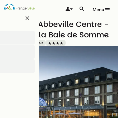
Overslaan
en
Menu
naar
close
de
Mercure Abbeville Centre -
inhoud
gaan
Porte de la Baie de Somme
Accueil Vélo
Hotels