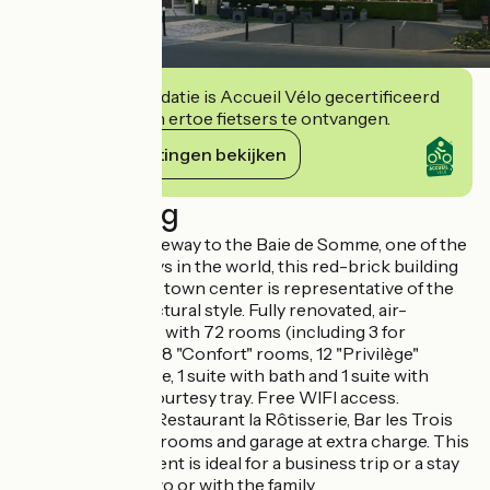
Deze accommodatie is Accueil Vélo gecertificeerd
en verbindt zich ertoe fietsers te ontvangen.
Haar verplichtingen bekijken
Beschrijving
Located at the gateway to the Baie de Somme, one of the
most beautiful bays in the world, this red-brick building
in the heart of the town center is representative of the
Ponthieu architectural style. Fully renovated, air-
conditioned hotel with 72 rooms (including 3 for
disabled guests). 58 "Confort" rooms, 12 "Privilège"
rooms for 4 people, 1 suite with bath and 1 suite with
whirlpool bath. Courtesy tray. Free WIFI access.
Business corner. Restaurant la Rôtisserie, Bar les Trois
Rivières, meeting rooms and garage at extra charge. This
4-star establishment is ideal for a business trip or a stay
in Abbeville for two or with the family.