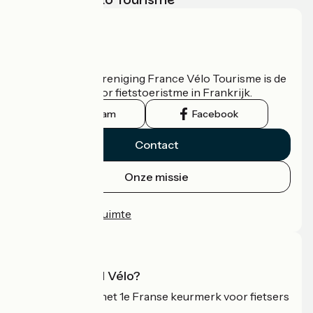
Wie zijn we?
De nationale vereniging France Vélo Tourisme is de
officiële gids voor fietstoeristme in Frankrijk.
Instagram
Facebook
Contact
Onze missie
Persruimte
Professionele ruimte
Wat is Accueil Vélo?
Accueil Vélo is het 1e Franse keurmerk voor fietsers
op vakantie.