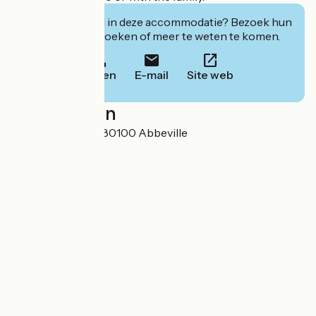
Geïnteresseerd in deze accommodatie? Bezoek hun
website om te boeken of meer te weten te komen.
Bellen
E-mail
Site web
Localisation
19, place du Pilori 80100 Abbeville