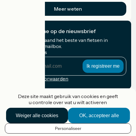
Meer weten
Ik abonneer me op de nieuwsbrief
Ontvang elke maand het beste van fietsen in
Frankrijk in uw mailbox.
Mijn e-mailadres
Mijn
e-
mailadres
Inschrijvingsvoorwaarden
Gefinancierd in het kader van Destination France
Deze site maakt gebruik van cookies en geeft
u controle over wat u wilt activeren
Weiger alle cookies
OK, accepteer alle
Accueil Vélo Pro
Contact
Personaliseer
Wettelijke informatie
NL