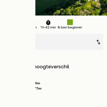
26 km
1 h 42 min
Ik ben beginner
Ranchot
Port-Lesney
In het bos
Hellingen en hoogteverschil
Stijgingen:
123m
Dalingen:
86m
Laagste punt:
214m
Hoogste punt:
277m