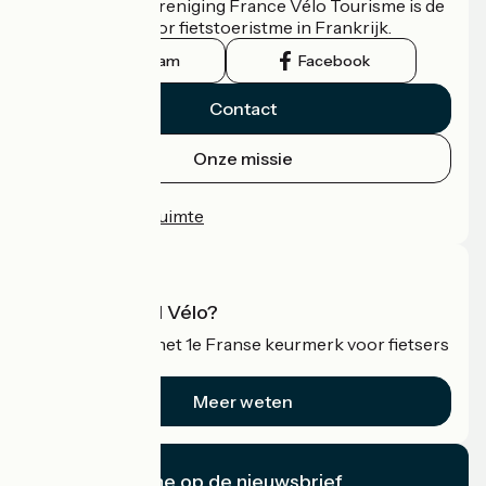
De nationale vereniging France Vélo Tourisme is de
officiële gids voor fietstoeristme in Frankrijk.
Instagram
Facebook
Contact
Onze missie
Persruimte
Professionele ruimte
Wat is Accueil Vélo?
Accueil Vélo is het 1e Franse keurmerk voor fietsers
op vakantie.
Meer weten
Ik abonneer me op de nieuwsbrief