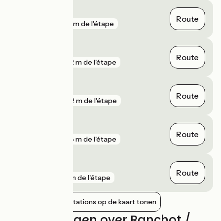
Arc-et-Senans
Route
gare
316 m de l'étape
Ranchot
Route
gare
472 m de l'étape
Orchamps
Route
gare
902 m de l'étape
Mouchard
Route
gare
978 m de l'étape
Liesle
Route
gare
3 km de l'étape
Nabijgelegen stations op de kaart tonen
Beoordelingen over Ranchot /