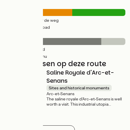
Wegtypes
14km
(56%) Over de weg
11km
(44%) Fietspad
Wegdektype
20km
(80%) Glad
5km
(20%) Inconnu
Niet te missen op deze route
Saline Royale d'Arc-et-
Senans
Sites and historical monuments
Arc-et-Senans
The saline royale d'Arc-et-Senans is well
worth a visit. This industrial utopia
imagined by Claude-Nicolas Ledoux was
intended for salt production and was built
between 1775 and 1779. With a circular
shape, the royal saltworks housed places