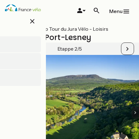
Overslaan
en
Menu
naar
close
de
inhoud
Alle etappes op Tour du Jura Vélo - Loisirs
gaan
Ranchot / Port-Lesney
Etappe 2/5