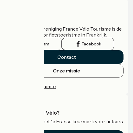
Wie zijn we?
De nationale vereniging France Vélo Tourisme is de
officiële gids voor fietstoeristme in Frankrijk.
Instagram
Facebook
Contact
Onze missie
Persruimte
Professionele ruimte
Wat is Accueil Vélo?
Accueil Vélo is het 1e Franse keurmerk voor fietsers
op vakantie.