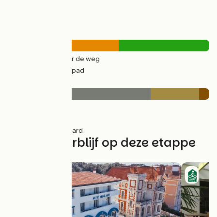
Wegtypes
20km
(55%) Over de weg
17km
(45%) Fietspad
Wegdektype
26km
(71%) Glad
9km
(24%) Ruw
2km
(5%) Onverhard
Vind uw verblijf op deze etappe