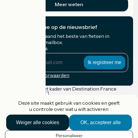
Meer weten
Ik abonneer me op de nieuwsbrief
Ontvang elke maand het beste van fietsen in
Frankrijk in uw mailbox.
Mijn e-mailadres
Mijn
e-
mailadres
Inschrijvingsvoorwaarden
Gefinancierd in het kader van Destination France
Deze site maakt gebruik van cookies en geeft
u controle over wat u wilt activeren
Accueil Vélo Pro
Weiger alle cookies
OK, accepteer alle
Contact
Wettelijke informatie
Contact
Personaliseer