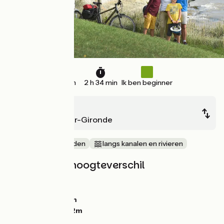
37 km
2 h 34 min
Ik ben beginner
Royan
Mortagne-sur-Gironde
Door kustgebieden
langs kanalen en rivieren
Hellingen en hoogteverschil
Stijgingen:
213m
Dalingen:
215m
Laagste punt:
0m
Hoogste punt:
52m