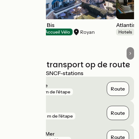
Hôtel Belle-Vue Bis
Atlantis 
Royan
Hotels
Accueil Vélo
Hotels
Treinen en transport op de route
Dichtstbijzijnde SNCF-stations
Pointe de Grave
Route
gare
64 m de l'étape
Royan
Route
gare
943 m de l'étape
Le Verdon-sur-Mer
Route