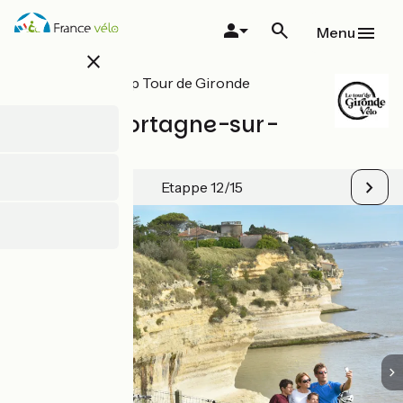
Overslaan
en
Menu
naar
close
de
inhoud
Alle etappes op Tour de Gironde
gaan
Fietsroute
Royan / Mortagne-sur-
Gironde
Etappe 12/15