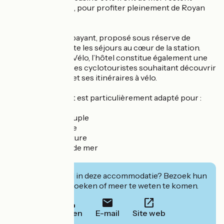
accessibles à pied, pour profiter pleinement de Royan
sans contrainte.
Un parking privé payant, proposé sous réserve de
disponibilité, facilite les séjours au cœur de la station.
Labellisé Accueil Vélo, l’hôtel constitue également une
étape appréciée des cyclotouristes souhaitant découvrir
Royan Atlantique et ses itinéraires à vélo.
Cet établissement est particulièrement adapté pour :
✔ Escapade en couple
✔ Séjour en famille
✔ Séjour sans voiture
✔ Séjour en bord de mer
✔ Étape vélo
Geïnteresseerd in deze accommodatie? Bezoek hun
website om te boeken of meer te weten te komen.
Bellen
E-mail
Site web