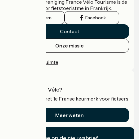
De nationale vereniging France Vélo Tourisme is de
officiële gids voor fietstoeristme in Frankrijk.
Instagram
Facebook
Contact
Onze missie
Persruimte
Professionele ruimte
Wat is Accueil Vélo?
Accueil Vélo is het 1e Franse keurmerk voor fietsers
op vakantie.
Meer weten
Ik abonneer me op de nieuwsbrief