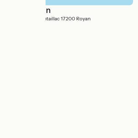
Localisation
122 avenue de Pontaillac 17200 Royan