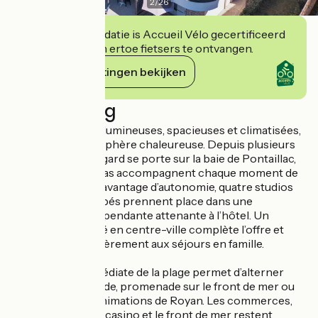
2
/
26
Deze accommodatie is Accueil Vélo gecertificeerd
en verbindt zich ertoe fietsers te ontvangen.
Haar verplichtingen bekijken
Beschrijving
Les 18 chambres, lumineuses, spacieuses et climatisées,
offrent une atmosphère chaleureuse. Depuis plusieurs
d’entre elles, le regard se porte sur la baie de Pontaillac,
dont les panoramas accompagnent chaque moment de
la journée. Pour davantage d’autonomie, quatre studios
entièrement équipés prennent place dans une
maisonnette indépendante attenante à l’hôtel. Un
appartement situé en centre-ville complète l’offre et
convient particulièrement aux séjours en famille.
La proximité immédiate de la plage permet d’alterner
facilement baignade, promenade sur le front de mer ou
découverte des animations de Royan. Les commerces,
les restaurants, le casino et le front de mer restent