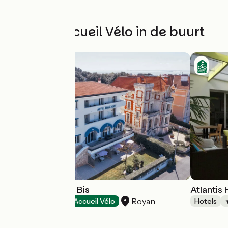
Andere Accueil Vélo in de buurt
Hôtel Belle-Vue Bis
Atlantis 
Royan
Hotels
Accueil Vélo
Hotels