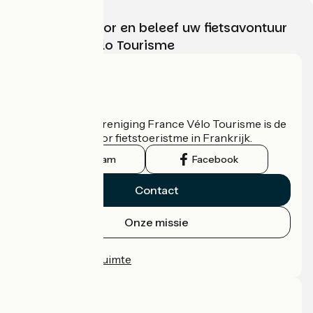
Kies, bereid voor en beleef uw fietsavontuur
met France Vélo Tourisme
Wie zijn we?
De nationale vereniging France Vélo Tourisme is de
officiële gids voor fietstoeristme in Frankrijk.
Instagram
Facebook
Contact
Onze missie
Persruimte
Professionele ruimte