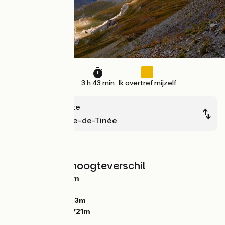
56 km
3 h 43 min
Ik overtref mijzelf
Barcelonnette
Saint-Etienne-de-Tinée
Bergen
Hellingen en hoogteverschil
Stijgingen:
1766m
Dalingen:
1747m
Laagste punt:
1133m
Hoogste punt:
2721m