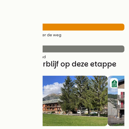
Wegtypes
56km
(100%) Over de weg
Wegdektype
56km
(100%) Glad
Vind uw verblijf op deze etappe