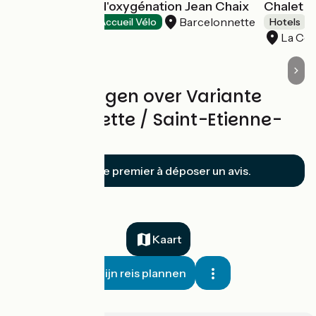
Centre sportif d'oxygénation Jean Chaix
Chalet S
Barcelonnette
Holiday villages
Accueil Vélo
Hotels
La Co
Beoordelingen over Variante
Barcelonnette / Saint-Etienne-
de-Tinée
Soyez le premier à déposer un avis.
Kaart
Mijn reis plannen