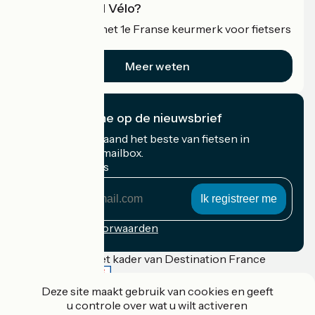
Wat is Accueil Vélo?
Accueil Vélo is het 1e Franse keurmerk voor fietsers
op vakantie.
Meer weten
Ik abonneer me op de nieuwsbrief
Ontvang elke maand het beste van fietsen in
Frankrijk in uw mailbox.
Mijn e-mailadres
Mijn
e-
mailadres
Inschrijvingsvoorwaarden
Gefinancierd in het kader van Destination France
Deze site maakt gebruik van cookies en geeft
u controle over wat u wilt activeren