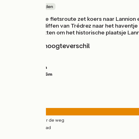
Door kustgebieden
De Vélomaritime fietsroute zet koers naar Lannion 
omweg via de kliffen van Trédrez naar het haventje
kracht moet zetten om het historische plaatsje Lann
Hellingen en hoogteverschil
Stijgingen:
221m
Dalingen:
213m
Laagste punt:
2m
Hoogste punt:
116m
Wegtypes
20km
(82%) Over de weg
4km
(18%) Fietspad
Wegdektype