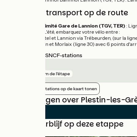
Treinen en transport op de route
Gare à proximité Gare de Lannion (TGV, TER)
: Li
Car + vélo :
L'été, embarquez votre vélo entre :
Trégastel et Lannion via Trébeurden, (sur la lign
Lannion et Morlaix (ligne 30) avec 6 points d'arr
Dichtstbijzijnde SNCF-stations
Lannion
gare
110 m de l'étape
Nabijgelegen stations op de kaart tonen
Beoordelingen over Plestin-les-Gr
Vind uw verblijf op deze etappe