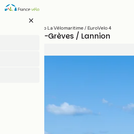
Overslaan
en
naar
close
de
inhoud
Alle etappes op La Vélomaritime / EuroVelo 4
gaan
Plestin-les-Grèves / Lannion