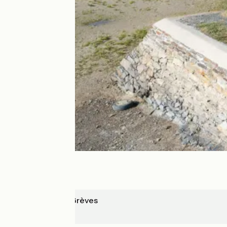
Plestin-les-Grèves
Lannion