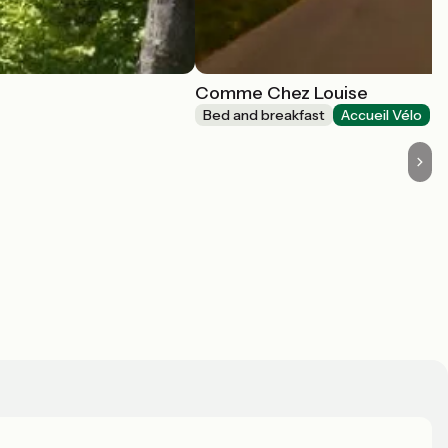
Comme Chez Louise
Bed and breakfast
Accueil Vélo