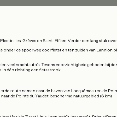
lestin-les-Grèves en Saint-Efflam. Verder een lang stuk over
 je onder de spoorweg doorfietst en ten zuiden van Lannion bi
den veel vrachtauto's. Tevens voorzichtigheid geboden bij d
s in één richting een fietsstrook.
erde route nemen naar de haven van Locquémeau en de Pointe 
 naar de Pointe du Yaudet, beschermd natuurgebied (8 km).
nion/Morlaix/Brest Linie Lannion/Guingamp/St-Brieuc/Renn