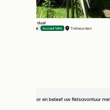
Camping de Kerdual
Trébeurden
Campsites
Accueil Vélo
Kies, bereid voor en beleef uw fietsavontuur me