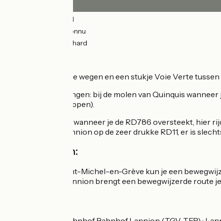
20km
(81%) Glad
0.33km
(1%) Inconnu
4km
(18%) Onverhard
De route
Grotendeels kleine wegen en een stukje Voie Verte tussen P
Enkele steile hellingen: bij de molen van Quinquis wanneer
hier moeten afstappen).
Wees voorzichtig wanneer je de RD786 oversteekt, hier rij
ten zuiden van Lannion op de zeer drukke RD11, er is slecht
Aansluitingen:
Na het dorpje Saint-Michel-en-Grève kun je een bewegwijz
Ten zuiden van Lannion brengt een bewegwijzerde route je
SNCF
Nächster Bahnhof Bahnhof Lannion (TGV, TER) : Lan