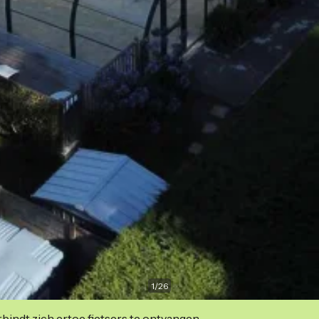
1
/
26
indt zich ertoe fietsers te ontvangen.