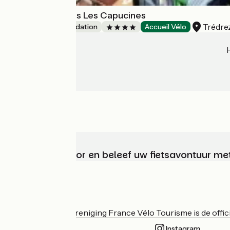
Camping Paradis Les Capucines
Trédre
Unusual accommodation
Accueil Vélo
Kies, bereid voor en beleef uw fietsavontuur me
Wie zijn we?
De nationale vereniging France Vélo Tourisme is de officië
Instagram