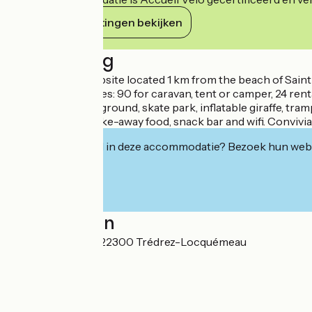
Haar verplichtingen bekijken
Beschrijving
Charming 4* campsite located 1 km from the beach of Saint 
delimited by hedges: 90 for caravan, tent or camper, 24 re
golf, multi-sports ground, skate park, inflatable giraffe, tr
bread, pastries, take-away food, snack bar and wifi. Conviv
Geïnteresseerd in deze accommodatie? Bezoek hun webs
Localisation
22 Voie Romaine 22300 Trédrez-Locquémeau