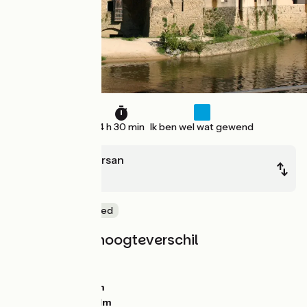
68 km
4 h 30 min
Ik ben wel wat gewend
Mont-de-Marsan
Dax
Natuur en erfgoed
Hellingen en hoogteverschil
Stijgingen:
159m
Dalingen:
201m
Laagste punt:
6m
Hoogste punt:
91m