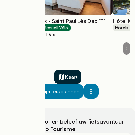
Hôtel Kyriad Dax - Saint Paul Lès Dax ***
Hôtel Mi
Hotels
Accueil Vélo
Hotels
Saint-Paul-lès-Dax
Kaart
Mijn reis plannen
Kies, bereid voor en beleef uw fietsavontuur
met France Vélo Tourisme