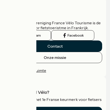
Wie zijn we?
De nationale vereniging France Vélo Tourisme is de
officiële gids voor fietstoeristme in Frankrijk.
Instagram
Facebook
Contact
Onze missie
Persruimte
Professionele ruimte
Wat is Accueil Vélo?
Accueil Vélo is het 1e Franse keurmerk voor fietsers
op vakantie.