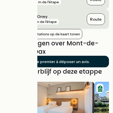
gare
373 m de l'étape
Saint-Martin-d'Oney
Route
gare
7 km de l'étape
Nabijgelegen stations op de kaart tonen
Beoordelingen over Mont-de-
Marsan / Dax
Soyez le premier à déposer un avis.
Vind uw verblijf op deze etappe