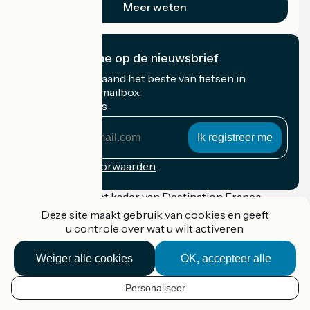
Meer weten
Ik abonneer me op de nieuwsbrief
Ontvang elke maand het beste van fietsen in
Frankrijk in uw mailbox.
Mijn e-mailadres
Mijn
e-
mailadres
Inschrijvingsvoorwaarden
Gefinancierd in het kader van Destination France
Deze site maakt gebruik van cookies en geeft
u controle over wat u wilt activeren
Weiger alle cookies
OK, accepteer alle
Accueil Vélo Pro
Contact
Wettelijke informatie
Personaliseer
NL
Contact