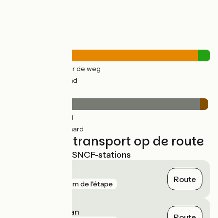
Wegtypes
64km
(94%) Over de weg
4km
(6%) Fietspad
Wegdektype
65km
(95%) Glad
3km
(4%) Onverhard
Treinen en transport op de route
Dichtstbijzijnde SNCF-stations
Dax
Route
gare
187 m de l'étape
Mont-de-Marsan
Route