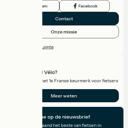
Instagram
Facebook
Contact
Onze missie
Persruimte
Professionele ruimte
Wat is Accueil Vélo?
Accueil Vélo is het 1e Franse keurmerk voor fietsers
op vakantie.
Meer weten
Ik abonneer me op de nieuwsbrief
Ontvang elke maand het beste van fietsen in