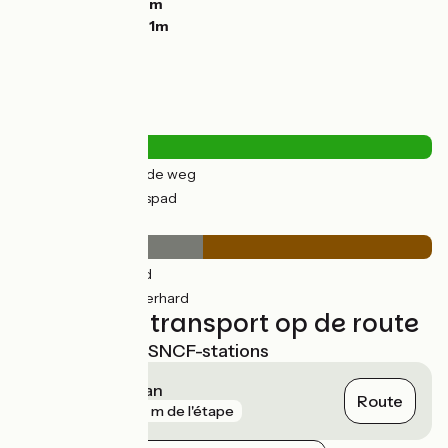
Laagste punt:
48m
Hoogste punt:
161m
Wegtypes
11km
(18%) Over de weg
48km
(82%) Fietspad
Wegdektype
26km
(45%) Glad
32km
(55%) Onverhard
Treinen en transport op de route
Dichtstbijzijnde SNCF-stations
Mont-de-Marsan
Route
gare
373 m de l'étape