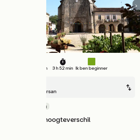
58 km
3 h 52 min
Ik ben beginner
Escalans
Mont-de-Marsan
Oude spoorweg
Hellingen en hoogteverschil
Stijgingen:
103m
Dalingen:
195m