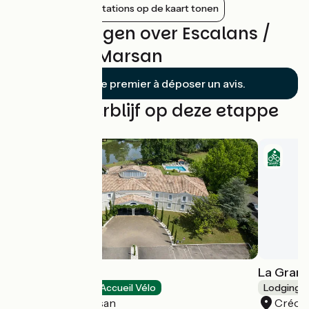
Nabijgelegen stations op de kaart tonen
Beoordelingen over Escalans /
Mont-de-Marsan
Soyez le premier à déposer un avis.
Vind uw verblijf op deze etappe
Le Renaissance
La Grang
Hotels
Accueil Vélo
Lodgings 
Mont-de-Marsan
Créon