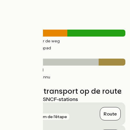
Wegtypes
20km
(52%) Over de weg
19km
(48%) Fietspad
Wegdektype
10km
(26%) Glad
20km
(52%) Inconnu
9km
(22%) Ruw
Treinen en transport op de route
Dichtstbijzijnde SNCF-stations
Fourmies
Route
gare
137 m de l'étape