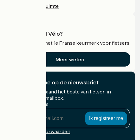
Professionele ruimte
Wat is Accueil Vélo?
Accueil Vélo is het 1e Franse keurmerk voor fietsers
op vakantie.
Meer weten
Ik abonneer me op de nieuwsbrief
Ontvang elke maand het beste van fietsen in
Frankrijk in uw mailbox.
Mijn e-mailadres
Mijn
e-
mailadres
Inschrijvingsvoorwaarden