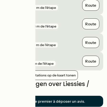
Anor
Route
gare
259 m de l'étape
Hirson Écoles
Route
gare
306 m de l'étape
Hirson
Route
gare
557 m de l'étape
Sains-du-Nord
Route
gare
7 km de l'étape
Nabijgelegen stations op de kaart tonen
Beoordelingen over Liessies /
Hirson
Soyez le premier à déposer un avis.