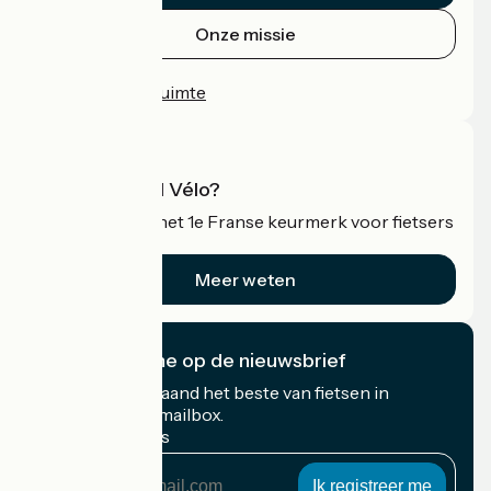
Onze missie
Persruimte
Professionele ruimte
Wat is Accueil Vélo?
Accueil Vélo is het 1e Franse keurmerk voor fietsers
op vakantie.
Meer weten
Ik abonneer me op de nieuwsbrief
Ontvang elke maand het beste van fietsen in
Frankrijk in uw mailbox.
Mijn e-mailadres
Mijn