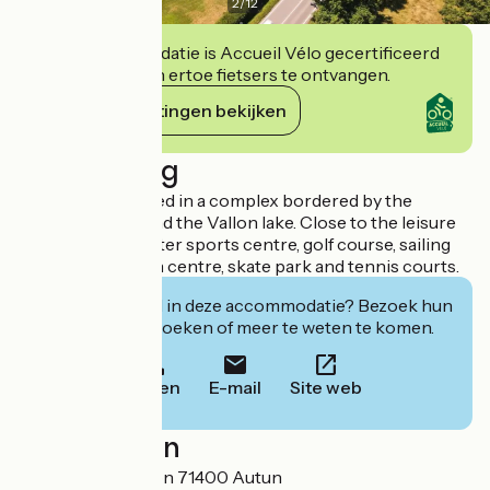
2
/
12
Deze accommodatie is Accueil Vélo gecertificeerd
en verbindt zich ertoe fietsers te ontvangen.
Haar verplichtingen bekijken
Beschrijving
Our hotel is located in a complex bordered by the
Planoise forest and the Vallon lake. Close to the leisure
centre with its water sports centre, golf course, sailing
centre, equestrian centre, skate park and tennis courts.
Geïnteresseerd in deze accommodatie? Bezoek hun
website om te boeken of meer te weten te komen.
Bellen
E-mail
Site web
Localisation
3 Rue Louis Aragon 71400 Autun