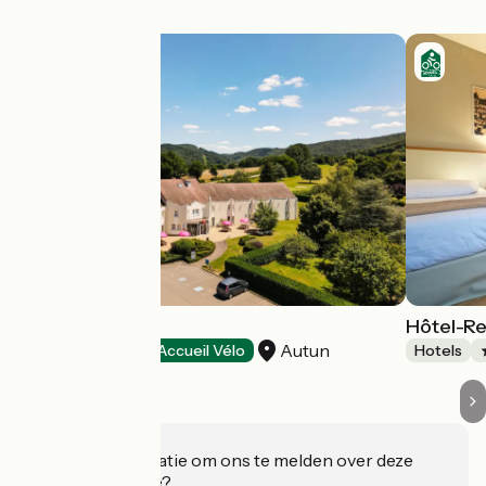
Hôtel Ibis
Hôtel-R
Autun
Hotels
Accueil Vélo
Hotels
Heeft u informatie om ons te melden over deze
accommodatie?