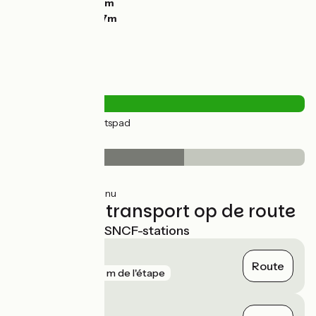
Laagste punt:
28m
Hoogste punt:
47m
Wegtypes
28km
(100%) Fietspad
Wegdektype
17km
(59%) Glad
12km
(41%) Inconnu
Treinen en transport op de route
Dichtstbijzijnde SNCF-stations
Jaux
Route
gare
235 m de l'étape
Compiègne