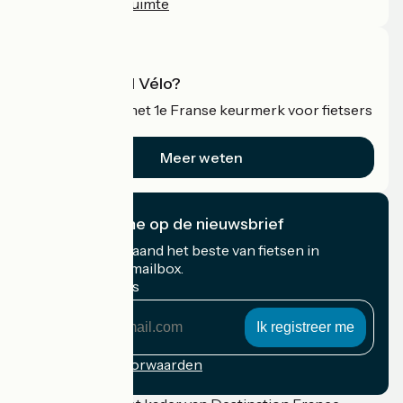
Professionele ruimte
Wat is Accueil Vélo?
Accueil Vélo is het 1e Franse keurmerk voor fietsers
op vakantie.
Meer weten
Ik abonneer me op de nieuwsbrief
Ontvang elke maand het beste van fietsen in
Frankrijk in uw mailbox.
Mijn e-mailadres
Mijn
e-
mailadres
Inschrijvingsvoorwaarden