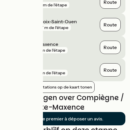
Route
gare
251 m de l'étape
Le Meux - La Croix-Saint-Ouen
Route
gare
607 m de l'étape
Pont-Sainte-Maxence
Route
gare
2 km de l'étape
Chevrières
Route
gare
2 km de l'étape
Nabijgelegen stations op de kaart tonen
Beoordelingen over Compiègne /
Pont-Sainte-Maxence
Soyez le premier à déposer un avis.