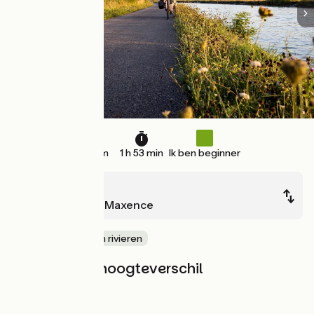
28 km
1 h 53 min
Ik ben beginner
Compiègne
Pont-Sainte-Maxence
langs kanalen en rivieren
Hellingen en hoogteverschil
Stijgingen:
23m
Dalingen:
31m