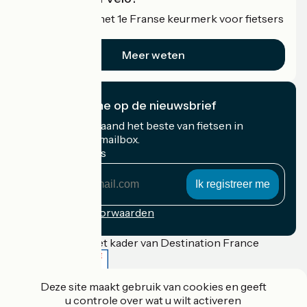
Accueil Vélo is het 1e Franse keurmerk voor fietsers
op vakantie.
Meer weten
Ik abonneer me op de nieuwsbrief
Ontvang elke maand het beste van fietsen in
Frankrijk in uw mailbox.
Mijn e-mailadres
Mijn
e-
mailadres
Inschrijvingsvoorwaarden
Gefinancierd in het kader van Destination France
Deze site maakt gebruik van cookies en geeft
u controle over wat u wilt activeren
Accueil Vélo Pro