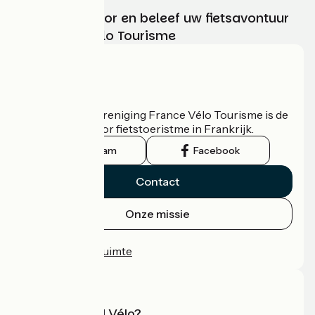
Kies, bereid voor en beleef uw fietsavontuur
met France Vélo Tourisme
Wie zijn we?
De nationale vereniging France Vélo Tourisme is de
officiële gids voor fietstoeristme in Frankrijk.
Instagram
Facebook
Contact
Onze missie
Persruimte
Professionele ruimte
Wat is Accueil Vélo?