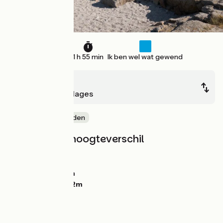
22 km
1 h 55 min
Ik ben wel wat gewend
Plouescat
Brignogan-Plages
Door kustgebieden
Hellingen en hoogteverschil
Stijgingen:
105m
Dalingen:
94m
Laagste punt:
3m
Hoogste punt:
42m