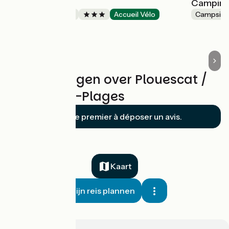
MARTY Gaëlle
Camping
Bed and breakfast
Accueil Vélo
Campsite
Plouescat
Beoordelingen over Plouescat /
Brignogan-Plages
Soyez le premier à déposer un avis.
Kaart
Mijn reis plannen