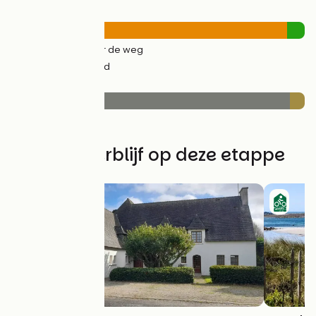
Wegtypes
21km
(94%) Over de weg
1km
(6%) Fietspad
Wegdektype
21km
(95%) Glad
1km
(5%) Ruw
Vind uw verblijf op deze etappe