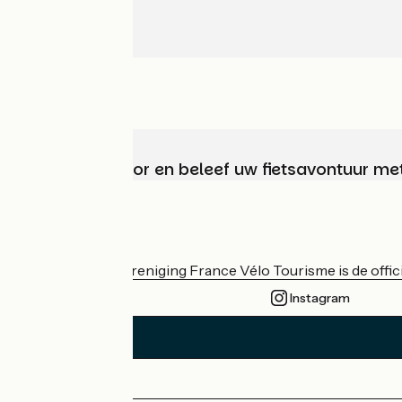
Kies, bereid voor en beleef uw fietsavontuur me
Wie zijn we?
De nationale vereniging France Vélo Tourisme is de officië
Instagram