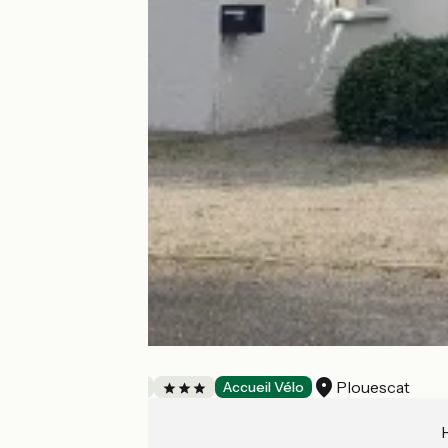
MARTY Gaëlle
Plouescat
Bed and breakfast
Accueil Vélo