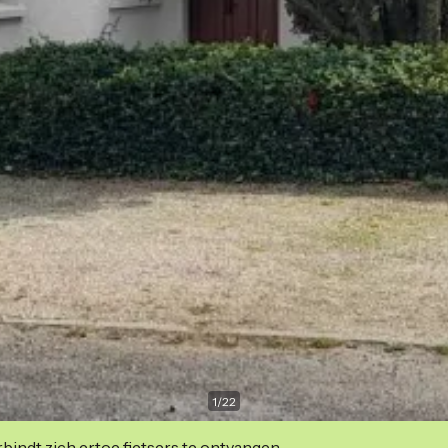
1
/
22
indt zich ertoe fietsers te ontvangen.