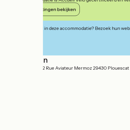
Haar verplichtingen bekijken
Geïnteresseerd in deze accommodatie? Bezoek hun webs
Localisation
"La Bonne étoile" 2 Rue Aviateur Mermoz 29430 Plouescat