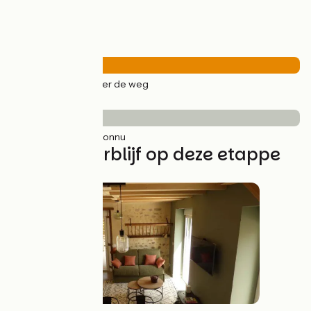
Wegtypes
29km
(100%) Over de weg
Wegdektype
29km
(100%) Inconnu
Vind uw verblijf op deze etappe