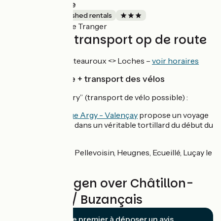
L'Atelier d'Ébène
Lodgings and furnished rentals
Le Tranger
Accueil Vélo
Treinen en transport op de route
Ligne de CAR Châteauroux <> Loches –
voir horaires
Train touristique + transport des vélos
Ligne du “Bas-Berry” (transport de vélo possible) :
Ce
train touristique Argy - Valençay
propose un voyage
au coeur du Berry, dans un véritable tortillard du début du
siècle.
Gares desservies : Pellevoisin, Heugnes, Ecueillé, Luçay le
Mâle et Valençay.
Beoordelingen over Châtillon-
sur-Indre / Buzançais
Soyez le premier à déposer un avis.