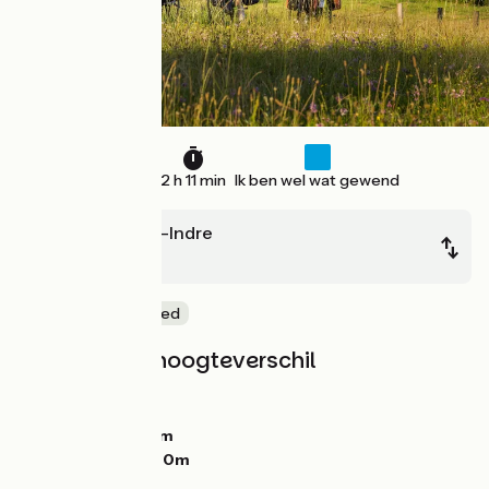
29 km
2 h 11 min
Ik ben wel wat gewend
Châtillon-sur-Indre
Buzançais
Natuur en erfgoed
Hellingen en hoogteverschil
Stijgingen:
169m
Dalingen:
142m
Laagste punt:
91m
Hoogste punt:
190m