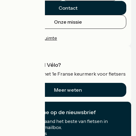
Contact
Onze missie
Persruimte
Professionele ruimte
Wat is Accueil Vélo?
Accueil Vélo is het 1e Franse keurmerk voor fietsers
op vakantie.
Meer weten
Ik abonneer me op de nieuwsbrief
Ontvang elke maand het beste van fietsen in
Frankrijk in uw mailbox.
Mijn e-mailadres