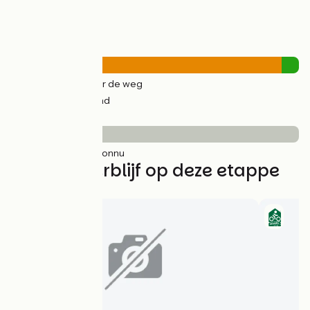
Wegtypes
32km
(94%) Over de weg
2km
(6%) Fietspad
Wegdektype
34km
(100%) Inconnu
Vind uw verblijf op deze etappe