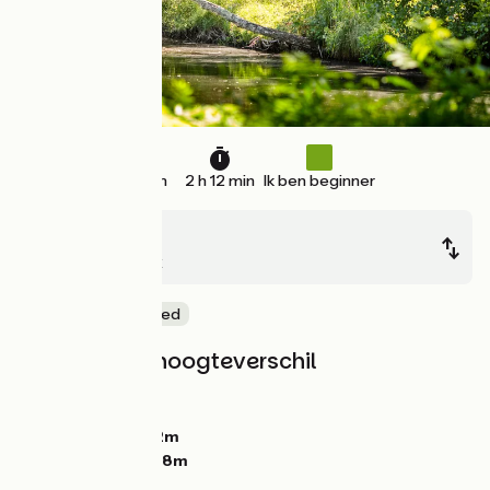
34 km
2 h 12 min
Ik ben beginner
Buzançais
Châteauroux
Natuur en erfgoed
Hellingen en hoogteverschil
Stijgingen:
76m
Dalingen:
34m
Laagste punt:
112m
Hoogste punt:
158m