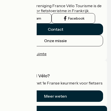
De nationale vereniging France Vélo Tourisme is de
officiële gids voor fietstoeristme in Frankrijk.
Instagram
Facebook
Contact
Onze missie
Persruimte
Professionele ruimte
Wat is Accueil Vélo?
Accueil Vélo is het 1e Franse keurmerk voor fietsers
op vakantie.
Meer weten