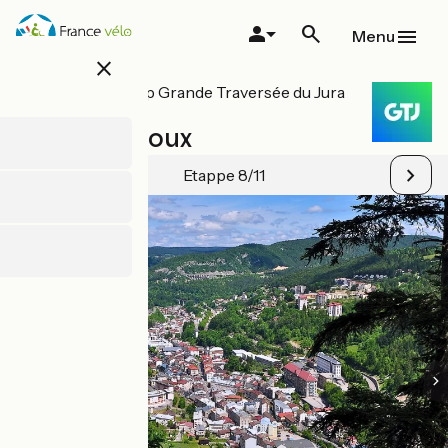
Overslaan
en
Menu
naar
close
de
inhoud
Alle etappes op Grande Traversée du Jura
gaan
Fietsroute
Morez / Mijoux
Etappe 8/11