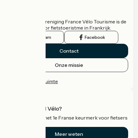
Wie zijn we?
De nationale vereniging France Vélo Tourisme is de
officiële gids voor fietstoeristme in Frankrijk.
Instagram
Facebook
Contact
Onze missie
Persruimte
Professionele ruimte
Wat is Accueil Vélo?
Accueil Vélo is het 1e Franse keurmerk voor fietsers
op vakantie.
Meer weten