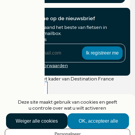
Ik abonneer me op de nieuwsbrief
Ontvang elke maand het beste van fietsen in
Frankrijk in uw mailbox.
Mijn e-mailadres
Mijn
e-
mailadres
Inschrijvingsvoorwaarden
Gefinancierd in het kader van Destination France
Deze site maakt gebruik van cookies en geeft
Accueil Vélo Pro
u controle over wat u wilt activeren
Contact
Wettelijke informatie
Weiger alle cookies
OK, accepteer alle
Contact
Privacy policy
Réalisation :
StudioJuillet
et
France Vélo Tourisme
Personaliseer