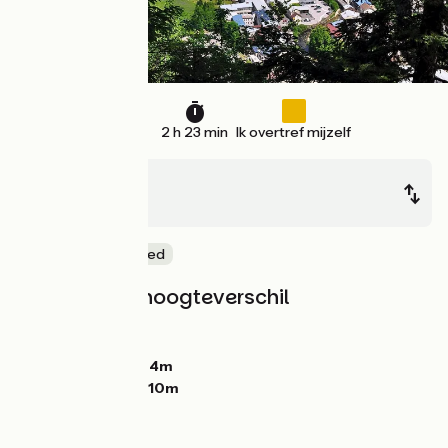
36 km
2 h 23 min
Ik overtref mijzelf
Morez
Mijoux
Natuur en erfgoed
Hellingen en hoogteverschil
Stijgingen:
716m
Dalingen:
439m
Laagste punt:
704m
Hoogste punt:
1210m