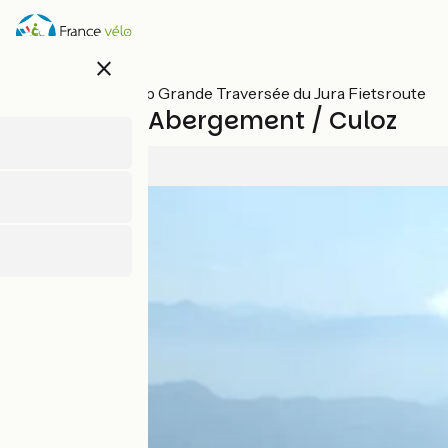
Overslaan
en
naar
close
de
inhoud
Alle etappes op Grande Traversée du Jura Fietsroute
gaan
Le-Grand-Abergement / Culoz