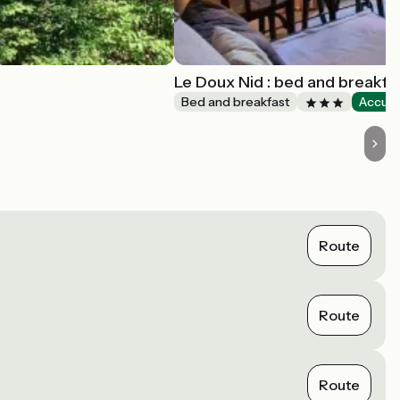
Le Doux Nid : bed and breakfas
Bed and breakfast
Accuei
Route
Route
Route