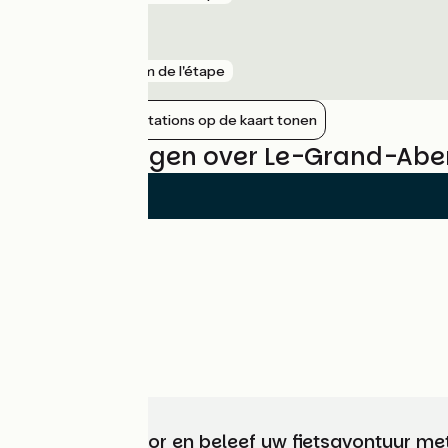
Chindrieux
gare
9 km de l'étape
Nabijgelegen stations op de kaart tonen
Beoordelingen over Le-Grand-Abe
Kies, bereid voor en beleef uw fietsavontuur me