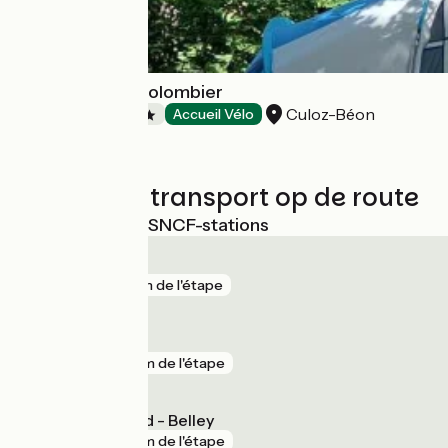
Campsite : Le Colombier
Culoz-Béon
Campsites
Accueil Vélo
Treinen en transport op de route
Dichtstbijzijnde SNCF-stations
Culoz
gare
71 m de l'étape
Vions - Chanaz
gare
4 km de l'étape
Virieu-le-Grand - Belley
gare
4 km de l'étape