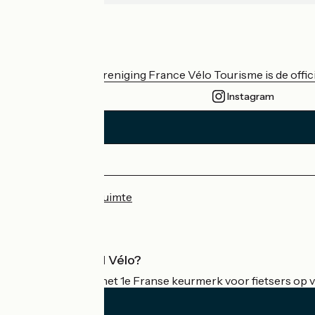
Wie zijn we?
De nationale vereniging France Vélo Tourisme is de officië
Instagram
Persruimte
Professionele ruimte
Wat is Accueil Vélo?
Accueil Vélo is het 1e Franse keurmerk voor fietsers op v