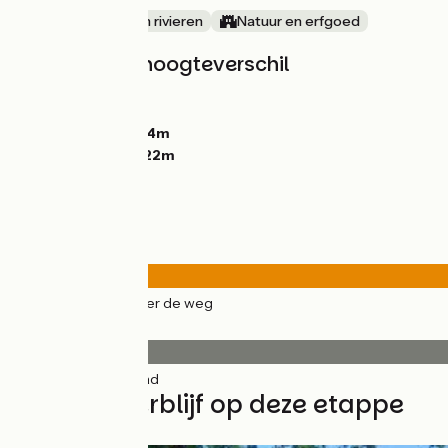
langs kanalen en rivieren
Natuur en erfgoed
Hellingen en hoogteverschil
Stijgingen:
56m
Dalingen:
643m
Laagste punt:
234m
Hoogste punt:
822m
Wegtypes
33km
(100%) Over de weg
Wegdektype
33km
(100%) Glad
Vind uw verblijf op deze etappe