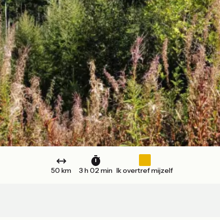
50 km
3 h 02 min
Ik overtref mijzelf