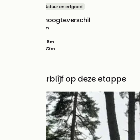
In het bos
Natuur en erfgoed
Hellingen en hoogteverschil
Stijgingen:
1938m
Dalingen:
1322m
Laagste punt:
506m
Hoogste punt:
1173m
Vind uw verblijf op deze etappe