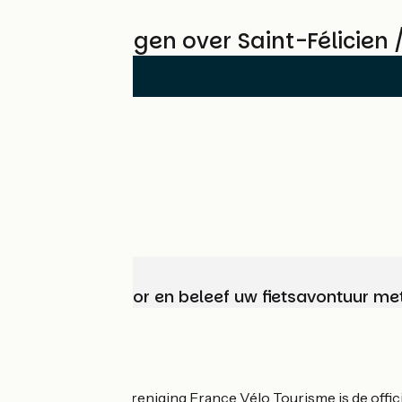
Beoordelingen over Saint-Félicien 
Kies, bereid voor en beleef uw fietsavontuur me
Wie zijn we?
De nationale vereniging France Vélo Tourisme is de officië