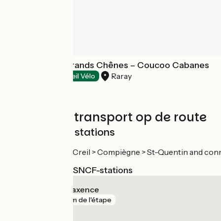
Cabanes des Grands Chênes – Coucoo Cabanes
Raray
Campsites
Accueil Vélo
Treinen en transport op de route
SNCF railway stations
TER Paris-Nord > Creil > Compiègne > St-Quentin and conne
Dichtstbijzijnde SNCF-stations
Pont-Sainte-Maxence
gare
25 m de l'étape