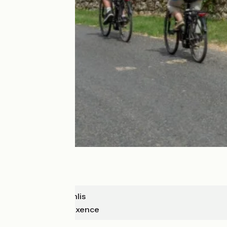
Chantilly-Senlis
Pont-Ste-Maxence