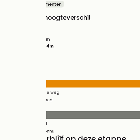
Kastelen en monumenten
Hellingen en hoogteverschil
Stijgingen:
111m
Dalingen:
143m
Laagste punt:
32m
Hoogste punt:
154m
Wegtypes
8km
(51%) Over de weg
8km
(49%) Fietspad
Wegdektype
16km
(96%) Glad
0.71km
(4%) Inconnu
Vind uw verblijf op deze etappe