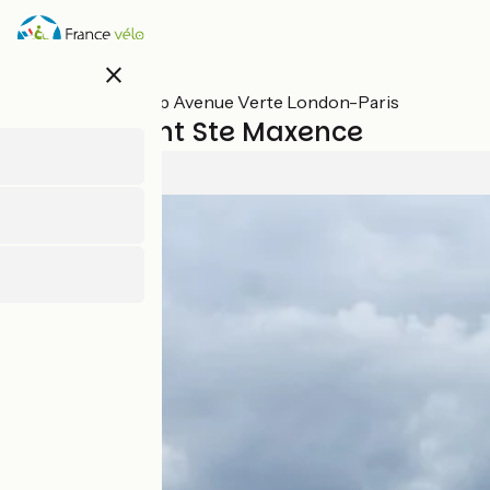
Overslaan
en
naar
close
de
inhoud
Alle etappes op Avenue Verte London-Paris
gaan
Senlis / Pont Ste Maxence