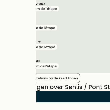
Chantilly - Gouvieux
gare
501 m de l'étape
Chevrières
gare
7 km de l'étape
Rieux - Angicourt
gare
7 km de l'étape
Villers-Saint-Paul
gare
10 km de l'étape
Nabijgelegen stations op de kaart tonen
Beoordelingen over Senlis / Pont 