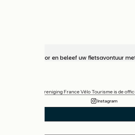
Kies, bereid voor en beleef uw fietsavontuur me
Wie zijn we?
De nationale vereniging France Vélo Tourisme is de officië
Instagram