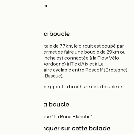
Hoogste punt:
0m
Parcours de la boucle
D'une longueur totale de 77km, le circuit est coupé par
une variante qui permet de faire une boucle de 29km ou
55km. La Roue Blanche est connectée à la Flow Vélo
reliant Thiviers (Dordogne) à l’île d’Aix et à La
Vélodyssée, itinéraire cyclable entre Roscoff (Bretagne)
et Hendaye (Pays-Basque).
Téléchargez la trace gpx et la brochure de la boucle en
bas de la page ⬇
Balisage de la boucle
Suivez la signalétique "La Roue Blanche".
À ne pas manquer sur cette balade