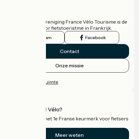
Wie zijn we?
De nationale vereniging France Vélo Tourisme is de
officiële gids voor fietstoeristme in Frankrijk.
Instagram
Facebook
Contact
Onze missie
Persruimte
Professionele ruimte
Wat is Accueil Vélo?
Accueil Vélo is het 1e Franse keurmerk voor fietsers
op vakantie.
Meer weten