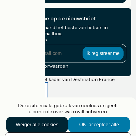
Ik abonneer me op de nieuwsbrief
Ontvang elke maand het beste van fietsen in
Frankrijk in uw mailbox.
Mijn e-mailadres
Mijn
e-
mailadres
Inschrijvingsvoorwaarden
Gefinancierd in het kader van Destination France
Deze site maakt gebruik van cookies en geeft
Accueil Vélo Pro
u controle over wat u wilt activeren
Contact
Wettelijke informatie
Contact
Weiger alle cookies
OK, accepteer alle
Privacy policy
Réalisation :
StudioJuillet
et
France Vélo Tourisme