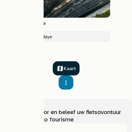
La Vélodyssée
Roscoff > Hendaye
Kaart
Kies, bereid voor en beleef uw fietsavontuur
met France Vélo Tourisme