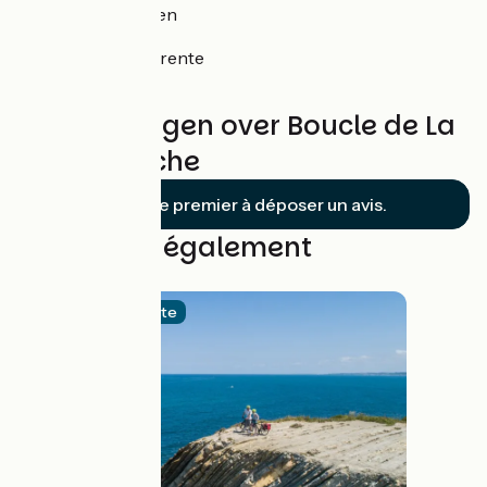
Saint-Savinien
Taillebourg
Tonnay-Charente
Rochefort
Beoordelingen over Boucle de La
Roue Blanche
Soyez le premier à déposer un avis.
Découvrez également
Officiële route