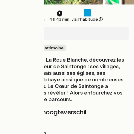
71 km
4 h 43 min
J'ai l'habitude
Monthérault
Nature & petit patrimoine
Par la boucle de La Roue Blanche, découvrez les
richesses du Cœur de Saintonge : ses villages,
ses paysages mais aussi ses églises, ses
châteaux, son Abbaye ainsi que de nombreuses
autres surprises. Le Cœur de Saintonge a
tellement à vous révéler ! Alors enfourchez vos
vélos et suivez le parcours.
Hellingen en hoogteverschil
Stijgingen:
0m
Dalingen:
0m
Laagste punt:
0m