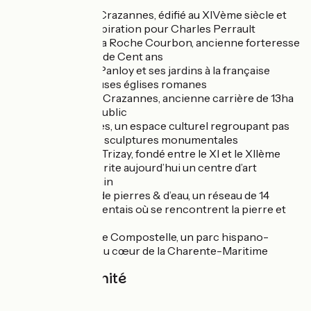
Château de Crazannes, édifié au XIVème siècle et
source d’inspiration pour Charles Perrault
Château de la Roche Courbon, ancienne forteresse
de la Guerre de Cent ans
Château de Panloy et ses jardins à la française
De nombreuses églises romanes
La Pierre de Crazannes, ancienne carrière de 13ha
ouverte au public
Les Lapidiales, un espace culturel regroupant pas
moins de 60 sculptures monumentales
L’Abbaye de Trizay, fondé entre le XI et le XIIème
siècle elle abrite aujourd’hui un centre d’art
contemporain
Les villages de pierres & d’eau, un réseau de 14
villages charentais où se rencontrent la pierre et
l’eau
Les jardins de Compostelle, un parc hispano-
mauresque au cœur de la Charente-Maritime
Gare à proximité
Bords