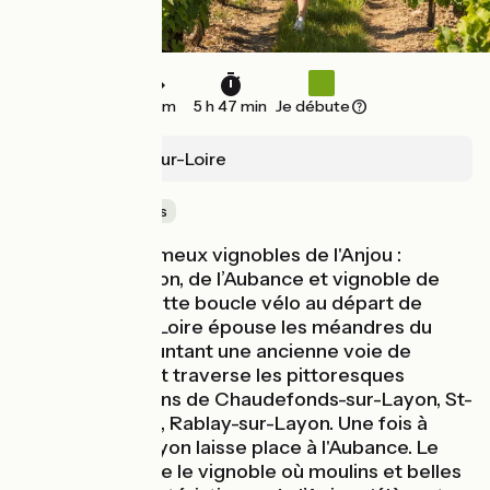
87 km
5 h 47 min
Je débute
Chalonnes-sur-Loire
Au cœur des vignes
Au cœur des fameux vignobles de l'Anjou :
coteaux du Layon, de l’Aubance et vignoble de
Savennières, cette boucle vélo au départ de
Chalonnes-sur-Loire épouse les méandres du
Layon en empruntant une ancienne voie de
chemin de fer et traverse les pittoresques
villages vignerons de Chaudefonds-sur-Layon, St-
Aubin de Luigné, Rablay-sur-Layon. Une fois à
Thouarcé, le Layon laisse place à l'Aubance. Le
parcours sillonne le vignoble où moulins et belles