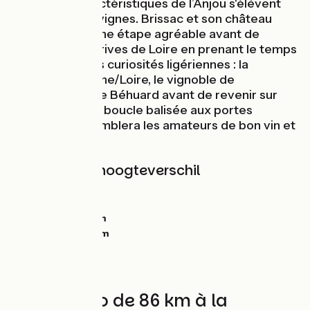
demeures caractéristiques de l’Anjou s'élèvent
au-dessus des vignes. Brissac et son château
constitueront une étape agréable avant de
glisser vers les rives de Loire en prenant le temps
de découvrir les curiosités ligériennes : la
confluence Maine/Loire, le vignoble de
Savennières, l'île Béhuard avant de revenir sur
Chalonnes. Une boucle balisée aux portes
d'Angers qui comblera les amateurs de bon vin et
de patrimoine.
Hellingen en hoogteverschil
Stijgingen:
0m
Dalingen:
0m
Laagste punt:
0m
Hoogste punt:
0m
Boucle vélo de 86 km à la