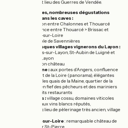
le Pont Barré, haut lieu des Guerres de Vendée.
Les vignobles, nombreuses dégustations
possibles dans les caves :
Le Layon entre Chalonnes et Thouarcé
L'Aubance entre Thouarcé > Brissac et
Juigné-sur-Loire
Vignoble de Savennières
Les pittoresques villages vignerons du Layon :
Chaudefonds-sur-Layon, St-Aubin de Luigné et
Rablay-sur-Layon
Brissac
et son château
Bouchemaine :
aux portes d’Angers, confluence
de la Maine et de la Loire (panorama), élégantes
maisons sur les quais de la Maine, quartier de la
pointe, ancien fief des pêcheurs et des mariniers
avec ses petits restaurants
Savennières :
village cossu, domaines viticoles
prestigieux aux vins blancs réputés,
île Béhuard :
lieu de pèlerinage très ancien, village
charmant.
Chalonnes-sur-Loire
: remarquable château de
Candais, tour St-Pierre