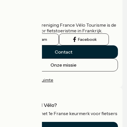
Wie zijn we?
De nationale vereniging France Vélo Tourisme is de
officiële gids voor fietstoeristme in Frankrijk.
Instagram
Facebook
Contact
Onze missie
Persruimte
Professionele ruimte
Wat is Accueil Vélo?
Accueil Vélo is het 1e Franse keurmerk voor fietsers
op vakantie.