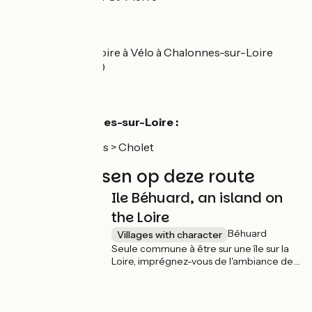
Liaisons
Connexion à La Loire à Vélo à Chalonnes-sur-Loire
(traverser le pont)
Accès
Gare de Chalonnes-sur-Loire :
Ligne Angers > Cholet
Niet te missen op deze route
Ile Béhuard, an island on
the Loire
Béhuard
Villages with character
Seule commune à être sur une île sur la
Loire, imprégnez-vous de l'ambiance de
Béhuard en faisant le tour de l'île à pied
et se ravitailler à la guinguette !