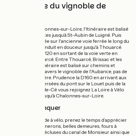
découverte du vignoble de
l'Anjou
Au départ de Chalonnes-sur-Loire, l'Itinéraire est balisé
sur de petites routes jusqu’à St-Aubin de Luigné. Puis
parcours aménagée sur l'ancienne voie ferrée le long du
Layon qui vous conduit en douceur jusqu'à Thouarcé.
Prudence sur la D120 en sortant de la voie verte en
arrivant sur Thouarcé. Entre Thouarcé, Brissac et les
Ponts-de-Cé, l'itinéraire est balisé sur chemins et
petites routes à travers le vignoble de l'Aubance, pas de
difficulté particulière. Prudence la D160 en arrivant aux
Pont-de-Cé (traversées du pont sur le Louet puis de la
Loire). Des Pont-de-Cé vous rejoignez La Loire à Vélo
que vous suivez jusqu'à Chalonnes-sur-Loire.
À ne pas manquer
Durant votre balade à vélo, prenez le temps d’apprécier
les cabanes de vignerons, belles demeures, fours à
chaux, anciennes écluses du canal de Monsieur ainsi que