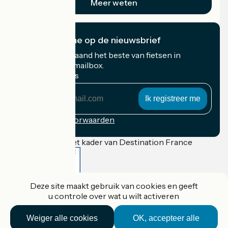
Meer weten
Ik abonneer me op de nieuwsbrief
Ontvang elke maand het beste van fietsen in
Frankrijk in uw mailbox.
Mijn e-mailadres
Mijn
e-
mailadres
Inschrijvingsvoorwaarden
Gefinancierd in het kader van Destination France
Deze site maakt gebruik van cookies en geeft
Accueil Vélo Pro
u controle over wat u wilt activeren
Contact
Wettelijke informatie
Contact
Weiger alle cookies
OK, accepteer alle
Privacy policy