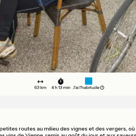
63 km
4 h 13 min
J'ai l'habitude
etites routes au milieu des vignes et des vergers, où 
 vins de Vienne, remis au goût du jour et aux saveurs 