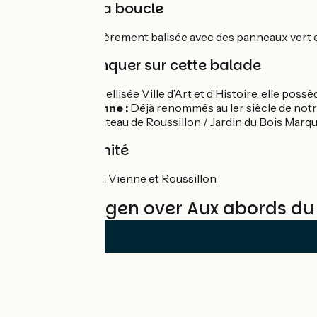
Balisage de la boucle
La boucle est entièrement balisée avec des panneaux vert 
À ne pas manquer sur cette balade
Vienne :
Labellisée Ville d’Art et d’Histoire, elle p
Vins de Vienne :
Déjà renommés au Ier siècle de notre
Autres :
Château de Roussillon / Jardin du Bois Marqui
Gare à proximité
Gare SNCF à Vienne et Roussillon
Beoordelingen over Aux abords du 