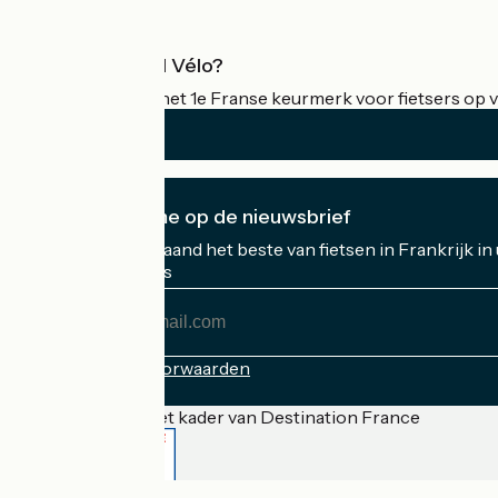
Wat is Accueil Vélo?
Accueil Vélo is het 1e Franse keurmerk voor fietsers op v
Ik abonneer me op de nieuwsbrief
Ontvang elke maand het beste van fietsen in Frankrijk in
Mijn e-mailadres
Mijn
e-
mailadres
Inschrijvingsvoorwaarden
Gefinancierd in het kader van Destination France