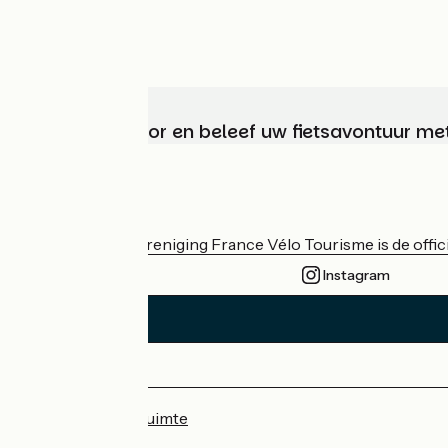
Kies, bereid voor en beleef uw fietsavontuur me
Wie zijn we?
De nationale vereniging France Vélo Tourisme is de officië
Instagram
Persruimte
Professionele ruimte