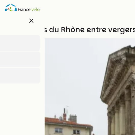
Overslaan
en
naar
close
de
inhoud
Aux abords du Rhône entre vergers
gaan