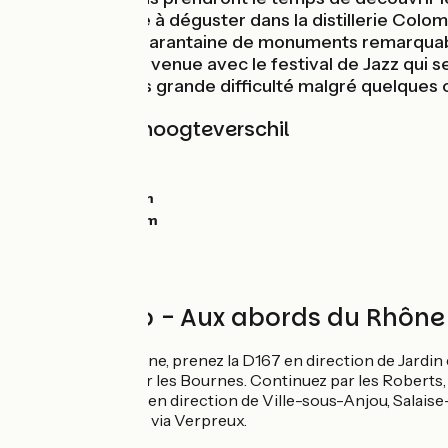
spécialité locale à déguster dans la distillerie Colombi
possède une quarantaine de monuments remarquables 
combinez votre venue avec le festival de Jazz qui se 
Une boucle sans grande difficulté malgré quelques 
Hellingen en hoogteverschil
Stijgingen:
0m
Dalingen:
0m
Laagste punt:
0m
Hoogste punt:
0m
Circuit vélo - Aux abords du Rhône
Au départ de Vienne, prenez la D167 en direction de Jardin
Montseveroux par les Bournes. Continuez par les Roberts, l
prendez à gauche en direction de Ville-sous-Anjou, Salaise
Vienne par la D46 via Verpreux.