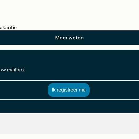
akantie.
Meer weten
 uw mailbox.