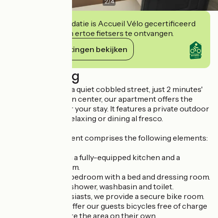
2
/
4
Deze accommodatie is Accueil Vélo gecertificeerd
en verbindt zich ertoe fietsers te ontvangen.
Haar verplichtingen bekijken
Beschrijving
Ideally located on a quiet cobbled street, just 2 minutes'
walk from the town center, our apartment offers the
perfect setting for your stay. It features a private outdoor
terrace, ideal for relaxing or dining al fresco.
The 28 m² apartment comprises the following elements:
A living room with a fully-equipped kitchen and a
lounge/dining room.
A fully renovated bedroom with a bed and dressing room.
A bathroom with shower, washbasin and toilet.
For bicycle enthusiasts, we provide a secure bike room.
What's more, we offer our guests bicycles free of charge
so they can explore the area on their own.