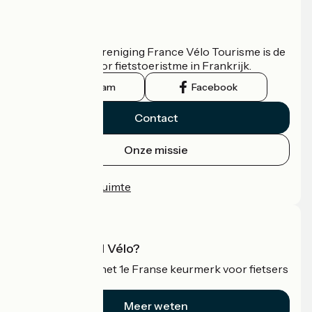
Wie zijn we?
De nationale vereniging France Vélo Tourisme is de
officiële gids voor fietstoeristme in Frankrijk.
Instagram
Facebook
Contact
Onze missie
Persruimte
Professionele ruimte
Wat is Accueil Vélo?
Accueil Vélo is het 1e Franse keurmerk voor fietsers
op vakantie.
Meer weten