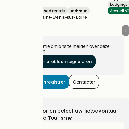
bioclimatique
Lodgings 
Lodgings and furnished rentals
Accueil V
Saint-Denis-sur-Loire
Accueil Vélo
Heeft u informatie om ons te melden over deze
accommodatie?
Een probleem signaleren
Enregistrer
Contacter
Kies, bereid voor en beleef uw fietsavontuur
met France Vélo Tourisme