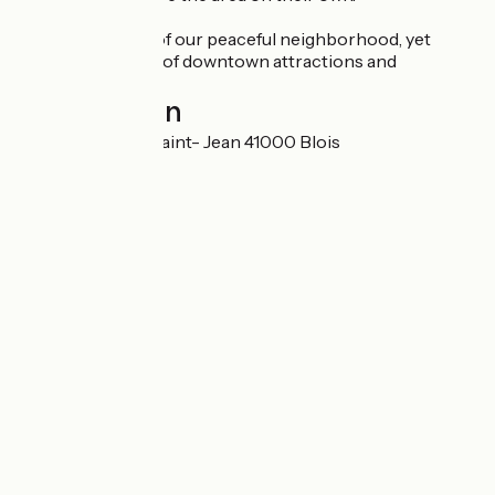
Enjoy the charm of our peaceful neighborhood, yet
within easy reach of downtown attractions and
amenities
Localisation
21 Rue du Bourg Saint- Jean 41000 Blois