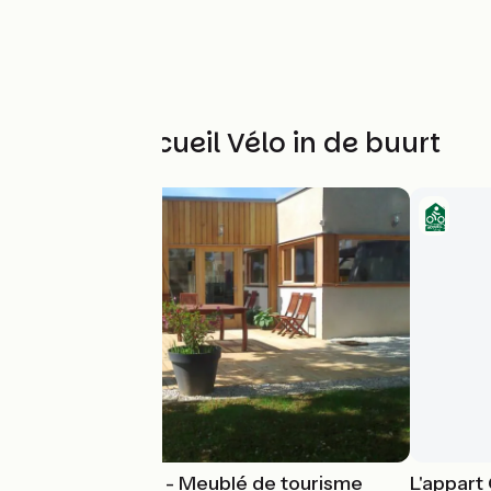
Andere Accueil Vélo in de buurt
Gîte Harmonies - Meublé de tourisme
L'appart