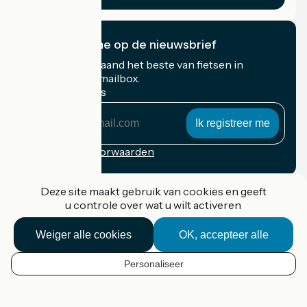
Ik abonneer me op de nieuwsbrief
Ontvang elke maand het beste van fietsen in
Frankrijk in uw mailbox.
Mijn e-mailadres
Mijn
e-
mailadres
Inschrijvingsvoorwaarden
Gefinancierd in het kader van Destination France
Deze site maakt gebruik van cookies en geeft
u controle over wat u wilt activeren
Weiger alle cookies
OK, accepteer alle
Accueil Vélo Pro
Contact
Personaliseer
Wettelijke informatie
NL
Contact
Privacy policy