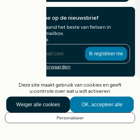
Ik abonneer me op de nieuwsbrief
Ontvang elke maand het beste van fietsen in
Frankrijk in uw mailbox.
Mijn e-mailadres
Mijn
e-
mailadres
Inschrijvingsvoorwaarden
Gefinancierd in het kader van Destination France
Deze site maakt gebruik van cookies en geeft
u controle over wat u wilt activeren
Weiger alle cookies
OK, accepteer alle
Accueil Vélo Pro
Contact
Personaliseer
Wettelijke informatie
NL
Contact
Privacy policy
Kaartopties
Réalisation :
StudioJuillet
et
France Vélo Tourisme