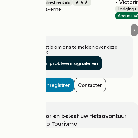
- Victori
Lodgings and furnished rentals
Saverne
Accueil Vélo
Lodgings 
Accueil V
Heeft u informatie om ons te melden over deze
accommodatie?
Een probleem signaleren
Enregistrer
Contacter
Kies, bereid voor en beleef uw fietsavontuur
met France Vélo Tourisme