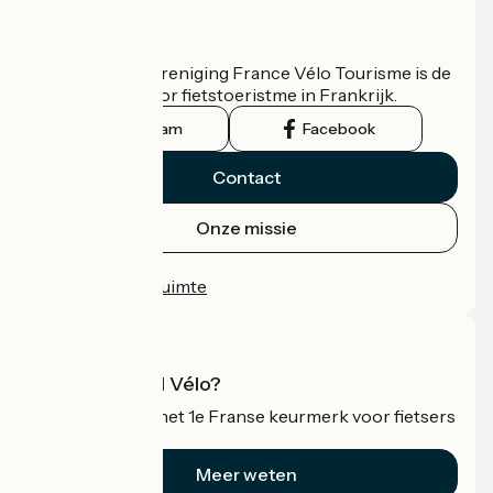
Wie zijn we?
De nationale vereniging France Vélo Tourisme is de
officiële gids voor fietstoeristme in Frankrijk.
Instagram
Facebook
Contact
Onze missie
Persruimte
Professionele ruimte
Wat is Accueil Vélo?
Accueil Vélo is het 1e Franse keurmerk voor fietsers
op vakantie.
Meer weten