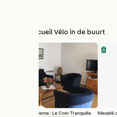
Andere Accueil Vélo in de buurt
Meublé de Tourisme : Le Coin Tranquille
Meublé d