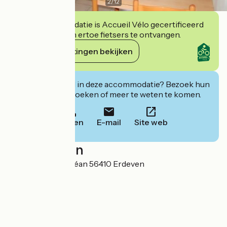
2
/
12
Deze accommodatie is Accueil Vélo gecertificeerd
en verbindt zich ertoe fietsers te ontvangen.
Haar verplichtingen bekijken
Geïnteresseerd in deze accommodatie? Bezoek hun
website om te boeken of meer te weten te komen.
Bellen
E-mail
Site web
Localisation
49 Sentier de l'Océan 56410 Erdeven