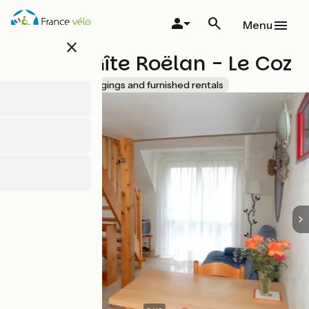
Overslaan
en
Menu
naar
close
de
Le Petit Gîte Roëlan - Le Coz
inhoud
gaan
Accueil Vélo
Lodgings and furnished rentals