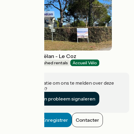
Le Petit Gîte Roëlan - Le Coz
Lodgings and furnished rentals
Accueil Vélo
Erdeven
Heeft u informatie om ons te melden over deze
accommodatie?
Een probleem signaleren
Enregistrer
Contacter