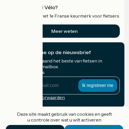
Wat is Accueil Vélo?
Accueil Vélo is het 1e Franse keurmerk voor fietsers
op vakantie.
Meer weten
Ik abonneer me op de nieuwsbrief
Ontvang elke maand het beste van fietsen in
Frankrijk in uw mailbox.
Mijn e-mailadres
Mijn
e-
mailadres
Inschrijvingsvoorwaarden
Gefinancierd in het kader van Destination France
Deze site maakt gebruik van cookies en geeft
u controle over wat u wilt activeren