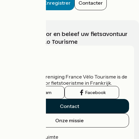
Enregistrer
Contacter
Kies, bereid voor en beleef uw fietsavontuur
met France Vélo Tourisme
Wie zijn we?
De nationale vereniging France Vélo Tourisme is de
officiële gids voor fietstoeristme in Frankrijk.
Instagram
Facebook
Contact
Onze missie
Persruimte
Professionele ruimte