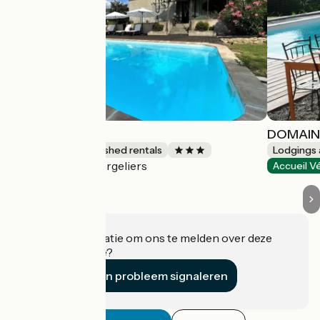
LE MOUSTIER
DOMAIN
Lodgings and furnished rentals
Lodgings 
Argeliers
Accueil Vélo
Accueil V
Heeft u informatie om ons te melden over deze
accommodatie?
Een probleem signaleren