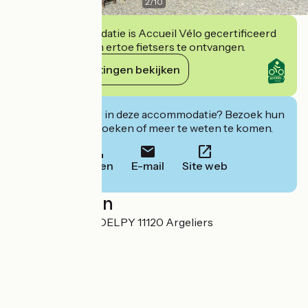
2
/
10
Deze accommodatie is Accueil Vélo gecertificeerd
en verbindt zich ertoe fietsers te ontvangen.
Haar verplichtingen bekijken
Geïnteresseerd in deze accommodatie? Bezoek hun
website om te boeken of meer te weten te komen.
Bellen
E-mail
Site web
Localisation
22 RUE ALFRED DELPY 11120 Argeliers