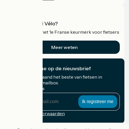
Wat is Accueil Vélo?
Accueil Vélo is het 1e Franse keurmerk voor fietsers
op vakantie.
Meer weten
Ik abonneer me op de nieuwsbrief
Ontvang elke maand het beste van fietsen in
Frankrijk in uw mailbox.
Mijn e-mailadres
Mijn
e-
mailadres
Inschrijvingsvoorwaarden
Gefinancierd in het kader van Destination France