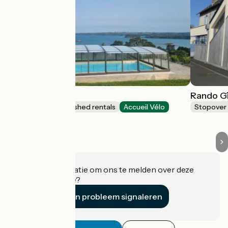
Le Grand Bleu
Rando G
Lodgings and furnished rentals
Accueil Vélo
Stopover 
Ploubazlanec
Heeft u informatie om ons te melden over deze
accommodatie?
Een probleem signaleren