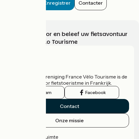
Enregistrer
Contacter
Kies, bereid voor en beleef uw fietsavontuur
met France Vélo Tourisme
Wie zijn we?
De nationale vereniging France Vélo Tourisme is de
officiële gids voor fietstoeristme in Frankrijk.
Instagram
Facebook
Contact
Onze missie
Persruimte
Professionele ruimte