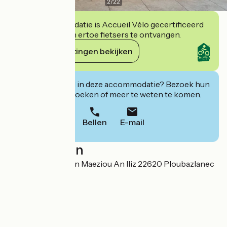
2
/
22
Deze accommodatie is Accueil Vélo gecertificeerd
en verbindt zich ertoe fietsers te ontvangen.
Haar verplichtingen bekijken
Geïnteresseerd in deze accommodatie? Bezoek hun
website om te boeken of meer te weten te komen.
Bellen
E-mail
Localisation
4 Impasse Gardenn Maeziou An Iliz 22620 Ploubazlanec