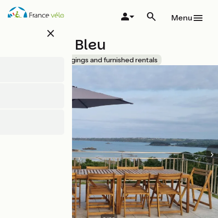
Overslaan
en
Menu
naar
close
de
Le Grand Bleu
inhoud
gaan
Accueil Vélo
Lodgings and furnished rentals