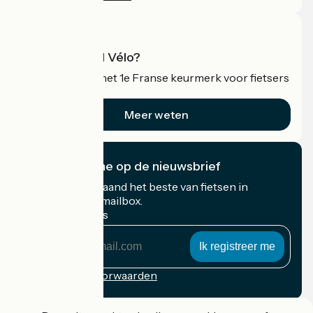
Wat is Accueil Vélo?
Accueil Vélo is het 1e Franse keurmerk voor fietsers
op vakantie.
Meer weten
Ik abonneer me op de nieuwsbrief
Ontvang elke maand het beste van fietsen in
Frankrijk in uw mailbox.
Mijn e-mailadres
Mijn
e-
mailadres
Inschrijvingsvoorwaarden
Gefinancierd in het kader van Destination France