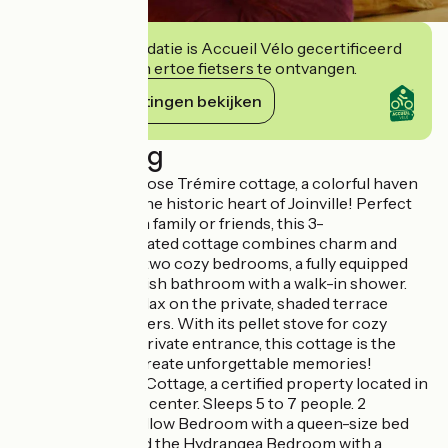
Deze accommodatie is Accueil Vélo gecertificeerd
en verbindt zich ertoe fietsers te ontvangen.
Haar verplichtingen bekijken
Beschrijving
Discover the La Rose Trémire cottage, a colorful haven
of peace right in the historic heart of Joinville! Perfect
for a vacation with family or friends, this 3-
Cl%E9vacances-rated cottage combines charm and
modernity. Enjoy two cozy bedrooms, a fully equipped
kitchen, and a stylish bathroom with a walk-in shower.
On sunny days, relax on the private, shaded terrace
adorned with flowers. With its pellet stove for cozy
evenings and its private entrance, this cottage is the
perfect place to create unforgettable memories!
La Rose Trémère Cottage, a certified property located in
Joinville’s historic center. Sleeps 5 to 7 people. 2
bedrooms: the Yellow Bedroom with a queen-size bed
(160×200 cm), and the Hydrangea Bedroom with a