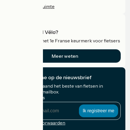
Persruimte
Professionele ruimte
Wat is Accueil Vélo?
Accueil Vélo is het 1e Franse keurmerk voor fietsers
op vakantie.
Meer weten
Ik abonneer me op de nieuwsbrief
Ontvang elke maand het beste van fietsen in
Frankrijk in uw mailbox.
Mijn e-mailadres
Mijn
e-
mailadres
Inschrijvingsvoorwaarden