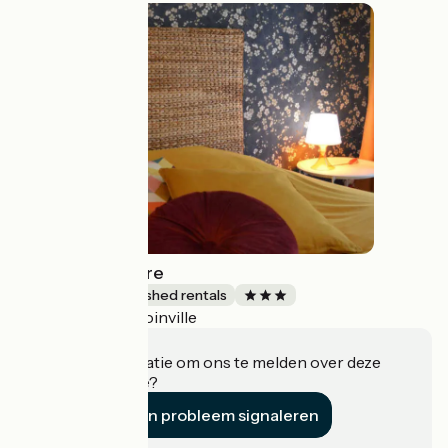
La Rose Trémière
Lodgings and furnished rentals
Joinville
Accueil Vélo
Heeft u informatie om ons te melden over deze
accommodatie?
Een probleem signaleren