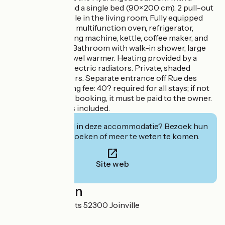
queen-size bed and a single bed (90×200 cm). 2 pull-out
guest beds available in the living room. Fully equipped
kitchen: stovetop, multifunction oven, refrigerator,
dishwasher, washing machine, kettle, coffee maker, and
small appliances. Bathroom with walk-in shower, large
sink, toilet, and towel warmer. Heating provided by a
pellet stove and electric radiators. Private, shaded
terrace with flowers. Separate entrance off Rue des
Porcelets. Cleaning fee: 40? required for all stays; if not
paid at the time of booking, it must be paid to the owner.
Sheets and towels included.
Geïnteresseerd in deze accommodatie? Bezoek hun
website om te boeken of meer te weten te komen.
Site web
Localisation
9 Rue des Porcelets 52300 Joinville