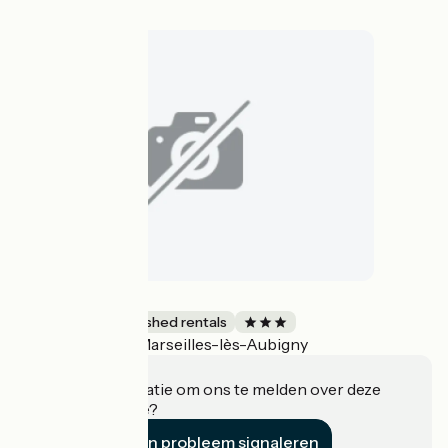
La Maisonnette
Lodgings and furnished rentals
Marseilles-lès-Aubigny
Accueil Vélo
Heeft u informatie om ons te melden over deze
accommodatie?
Een probleem signaleren