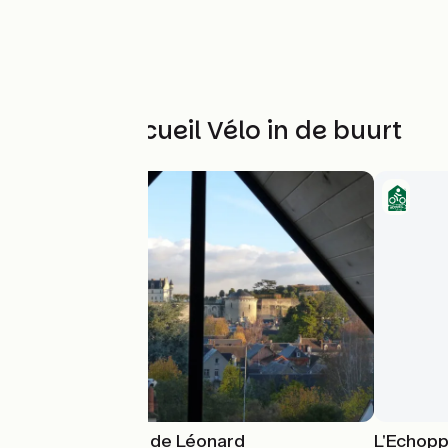
Andere Accueil Vélo in de buurt
Le Point de Vue de Léonard
L'Echopp