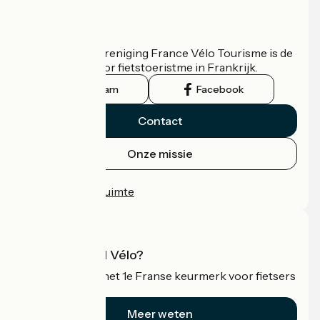
Wie zijn we?
De nationale vereniging France Vélo Tourisme is de
officiële gids voor fietstoeristme in Frankrijk.
Instagram
Facebook
Contact
Onze missie
Persruimte
Professionele ruimte
Wat is Accueil Vélo?
Accueil Vélo is het 1e Franse keurmerk voor fietsers
op vakantie.
Meer weten