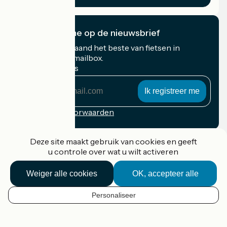
Ik abonneer me op de nieuwsbrief
Ontvang elke maand het beste van fietsen in
Frankrijk in uw mailbox.
Mijn e-mailadres
Mijn
e-
mailadres
Inschrijvingsvoorwaarden
Gefinancierd in het kader van Destination France
Deze site maakt gebruik van cookies en geeft
u controle over wat u wilt activeren
Weiger alle cookies
OK, accepteer alle
Accueil Vélo Pro
Contact
Personaliseer
Wettelijke informatie
NL
Contact
Privacy policy