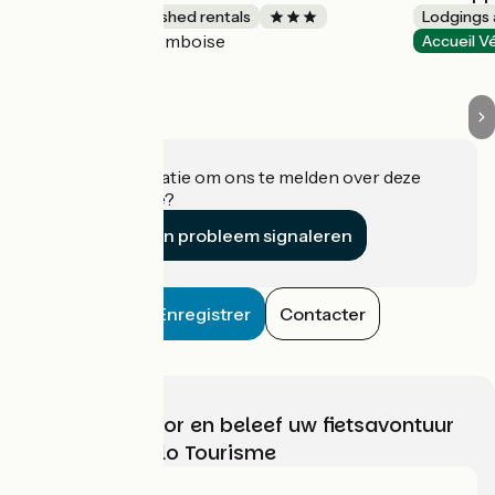
Lodgings and furnished rentals
Lodgings 
Amboise
Accueil Vélo
Accueil V
Heeft u informatie om ons te melden over deze
accommodatie?
Een probleem signaleren
Enregistrer
Contacter
Kies, bereid voor en beleef uw fietsavontuur
met France Vélo Tourisme