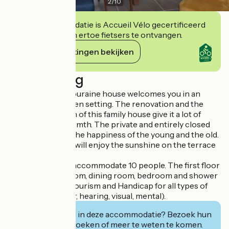
2
/
10
Deze accommodatie is Accueil Vélo gecertificeerd
en verbindt zich ertoe fietsers te ontvangen.
Haar verplichtingen bekijken
Beschrijving
This traditional Touraine house welcomes you in an
authentic and green setting. The renovation and the
unique decoration of this family house give it a lot of
character and warmth. The private and entirely closed
garden will make the happiness of the young and the old.
Facing south, you will enjoy the sunshine on the terrace
in all seasons.
This cottage can accommodate 10 people. The first floor
(kitchen, living room, dining room, bedroom and shower
room) is labeled Tourism and Handicap for all types of
disabilities (motor, hearing, visual, mental).
Geïnteresseerd in deze accommodatie? Bezoek hun
website om te boeken of meer te weten te komen.