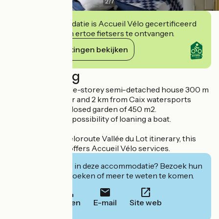
2
/
7
Deze accommodatie is Accueil Vélo gecertificeerd
en verbindt zich ertoe fietsers te ontvangen.
Haar verplichtingen bekijken
Beschrijving
Comfortable single-storey semi-detached house 300 m
from village center and 2 km from Caix watersports
center. Shady enclosed garden of 450 m2.
Fishing label with possibility of loaning a boat.
Located on the Véloroute Vallée du Lot itinerary, this
accommodation offers Accueil Vélo services.
Geïnteresseerd in deze accommodatie? Bezoek hun
website om te boeken of meer te weten te komen.
Bellen
E-mail
Site web