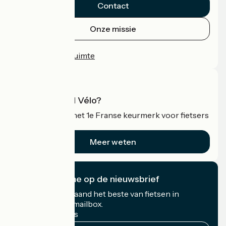
Contact
Onze missie
Persruimte
Professionele ruimte
Wat is Accueil Vélo?
Accueil Vélo is het 1e Franse keurmerk voor fietsers
op vakantie.
Meer weten
Ik abonneer me op de nieuwsbrief
Ontvang elke maand het beste van fietsen in
Frankrijk in uw mailbox.
Mijn e-mailadres