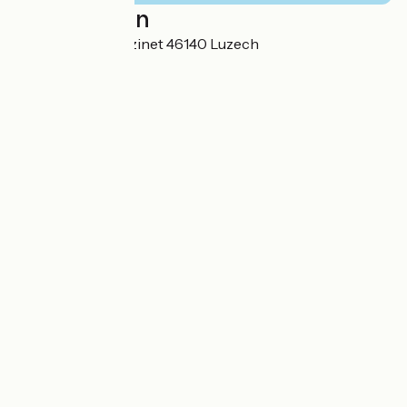
Localisation
110, Route de Pouzinet 46140 Luzech