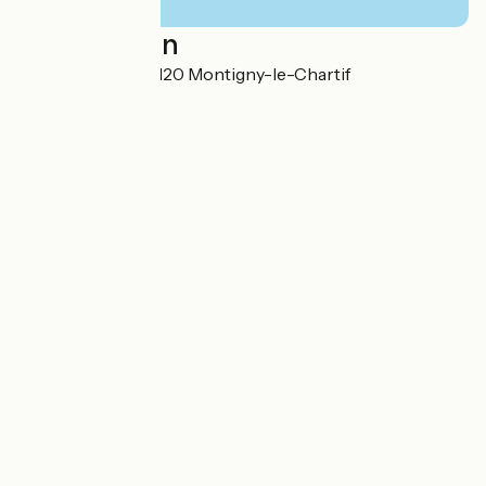
Localisation
34 Rue d'Illiers 28120 Montigny-le-Chartif