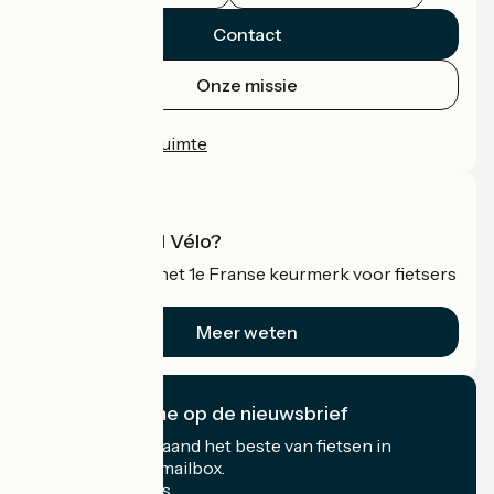
Contact
Onze missie
Persruimte
Professionele ruimte
Wat is Accueil Vélo?
Accueil Vélo is het 1e Franse keurmerk voor fietsers
op vakantie.
Meer weten
Ik abonneer me op de nieuwsbrief
Ontvang elke maand het beste van fietsen in
Frankrijk in uw mailbox.
Mijn e-mailadres