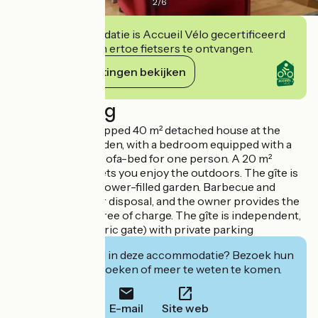
2
/
6
Deze accommodatie is Accueil Vélo gecertificeerd
en verbindt zich ertoe fietsers te ontvangen.
Haar verplichtingen bekijken
Beschrijving
This is a fully-equipped 40 m² detached house at the
bottom of the garden, with a bedroom equipped with a
160cm bed and a sofa-bed for one person. A 20 m²
wooden terrace lets you enjoy the outdoors. The gîte is
surrounded by a flower-filled garden. Barbecue and
brazier are at your disposal, and the owner provides the
necessary wood free of charge. The gîte is independent,
as is access (electric gate) with private parking
Geïnteresseerd in deze accommodatie? Bezoek hun
website om te boeken of meer te weten te komen.
E-mail
Site web