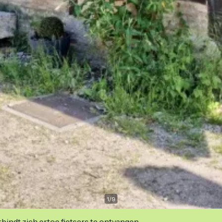
1
/
9
indt zich ertoe fietsers te ontvangen.