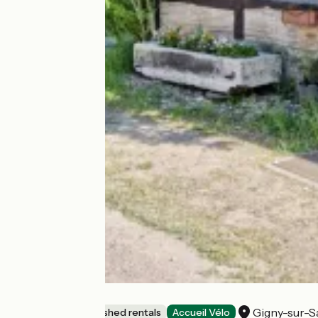
Gite de l'Escale
Gigny-sur-
Lodgings and furnished rentals
Accueil Vélo