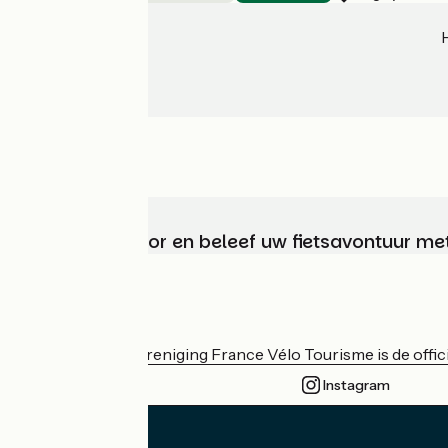
Kies, bereid voor en beleef uw fietsavontuur me
Wie zijn we?
De nationale vereniging France Vélo Tourisme is de officië
Instagram