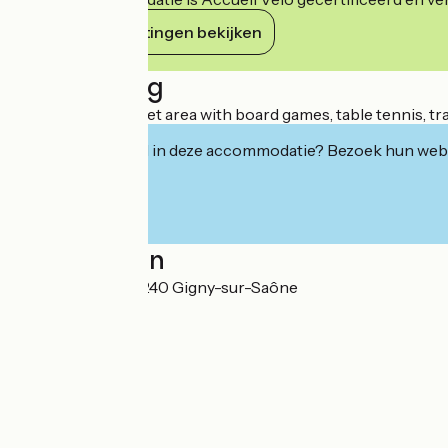
Haar verplichtingen bekijken
Beschrijving
Family gite in a quiet area with board games, table tennis, t
Geïnteresseerd in deze accommodatie? Bezoek hun webs
Localisation
16 Grande Rue 71240 Gigny-sur-Saône