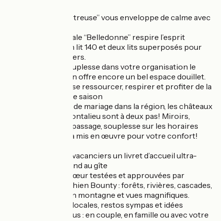
Côté nuit :
La chambre “Chartreuse” vous enveloppe de calme avec
son lit en 140.
La chambre familiale “Belledonne” respire l’esprit
montagne avec un lit 140 et deux lits superposés pour
les petits aventuriers.
Et pour plus de souplesse dans votre organisation le
canapé-lit du salon offre encore un bel espace douillet.
Un lieu idéal pour se ressourcer, respirer et profiter de la
montagne en toute saison
Et pour les invités de mariage dans la région, les châteaux
du Touvet et de Montalieu sont à deux pas! Miroirs,
équipement de repassage, souplesse sur les horaires
d'arrivée, tout sera mis en œuvre pour votre confort!
A disposition des vacanciers un livret d’accueil ultra-
complet vous attend au gîte
Balades coup de cœur testées et approuvées par
Christine et son chien Bounty : forêts, rivières, cascades,
lacs, randonnée en montagne et vues magnifiques.
Bonnes adresses locales, restos sympas et idées
d’activités pour tous : en couple, en famille ou avec votre