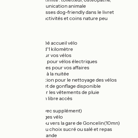
vétérinaire, communication animale
Nombreuses adresses dog-friendly dans le livret
d’accueil : restos, activités et coins nature peu
fréquentés
Accueil Vélo
Notre gîte est agréé accueil vélo
Belle Via à moins d'1 kilomètre
Local sécurisé pour vos vélos
Recharge gratuite pour vélos électriques
Consignes gratuites pour vos affaires
Location possible à la nuitée
Jet d’eau à disposition pour le nettoyage des vélos
Kit de réparation et de gonflage disponible
Fil d’étendage pour les vêtements de pluie
Machine à laver en libre accès
Les autres plus (avec supplément)
Transfert de bagages vélo
Transfert depuis ou vers la gare de Goncelin(10mn)
Petits déjeuners au choix sucré ou salé et repas
possibles sur demande