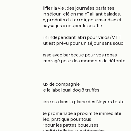
toutou
Et pour vous simplifier la vie : des journées parfaites
proposées pour un séjour “clé en main” alliant balades,
nature, découverte, produits du terroir, gourmandise et
détente dans des paysages à couper le souffle
Parking privé, jardin indépendant, abri pour vélos/VTT
et local à skis — tout est prévu pour un séjour sans souci
Profitez de la terrasse avec barbecue pour vos repas
d’été et du jardin ombragé pour des moments de détente
en plein air
Nos labels:
Accueil des animaux de compagnie
Notre gîte possède le label qualidog 3 truffes
Terrain clôturé
Balades vers la rivière ou dans la plaine des Noyers toute
proche
Forêt et sentiers de promenade à proximité immédiate
Maison de plain-pied, pratique pour tous
Jet d’eau extérieur pour les pattes boueuses
Prestations à proximité : toiletteur, ostéopathe,