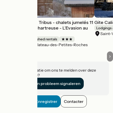
Les Chalets des Tribus - chalets jumelés 11
Gite Cal
à 15 places en Chartreuse - L'Evasion au
Lodgings 
Naturel
Saint
Lodgings and furnished rentals
Plateau-des-Petites-Roches
Accueil Vélo
Heeft u informatie om ons te melden over deze
accommodatie?
Een probleem signaleren
Enregistrer
Contacter