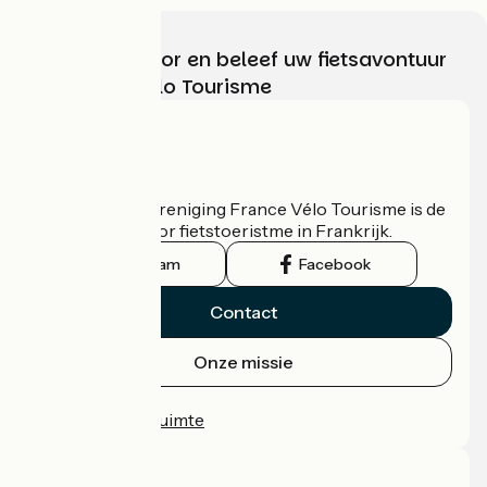
Kies, bereid voor en beleef uw fietsavontuur
met France Vélo Tourisme
Wie zijn we?
De nationale vereniging France Vélo Tourisme is de
officiële gids voor fietstoeristme in Frankrijk.
Instagram
Facebook
Contact
Onze missie
Persruimte
Professionele ruimte