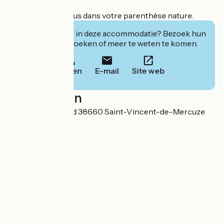
Soyez les bienvenus dans votre parenthèse nature.
Geïnteresseerd in deze accommodatie? Bezoek hun
website om te boeken of meer te weten te komen.
Bellen
E-mail
Site web
Localisation
6d, Rue Haussipied 38660 Saint-Vincent-de-Mercuze