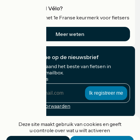
Wat is Accueil Vélo?
Accueil Vélo is het 1e Franse keurmerk voor fietsers
op vakantie.
Meer weten
Ik abonneer me op de nieuwsbrief
Ontvang elke maand het beste van fietsen in
Frankrijk in uw mailbox.
Mijn e-mailadres
Mijn
e-
mailadres
Inschrijvingsvoorwaarden
Gefinancierd in het kader van Destination France
Deze site maakt gebruik van cookies en geeft
u controle over wat u wilt activeren