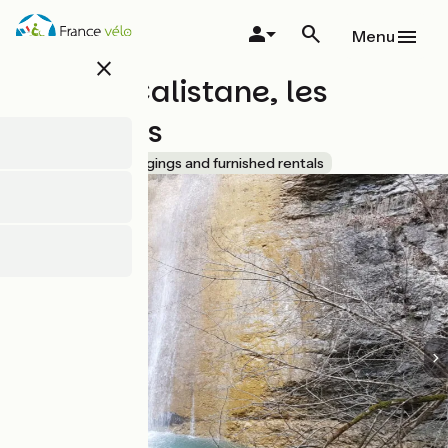
Overslaan
en
Menu
naar
close
de
Gite de Calistane, les
inhoud
gaan
Cascades
Accueil Vélo
Lodgings and furnished rentals