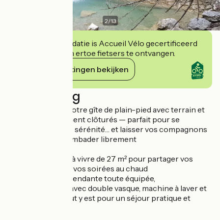
2
/
13
Deze accommodatie is Accueil Vélo gecertificeerd
en verbindt zich ertoe fietsers te ontvangen.
Haar verplichtingen bekijken
Beschrijving
Bienvenue dans notre gîte de plain-pied avec terrain et
terrasse entièrement clôturés — parfait pour se
détendre en toute sérénité… et laisser vos compagnons
à quatre pattes gambader librement
Le gîte propose
une grande pièce à vivre de 27 m² pour partager vos
repas, vos rires et vos soirées au chaud
Une cuisine indépendante toute équipée,
Une salle de bain avec double vasque, machine à laver et
WC séparés — tout y est pour un séjour pratique et
confortable !