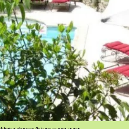
1
/
7
indt zich ertoe fietsers te ontvangen.