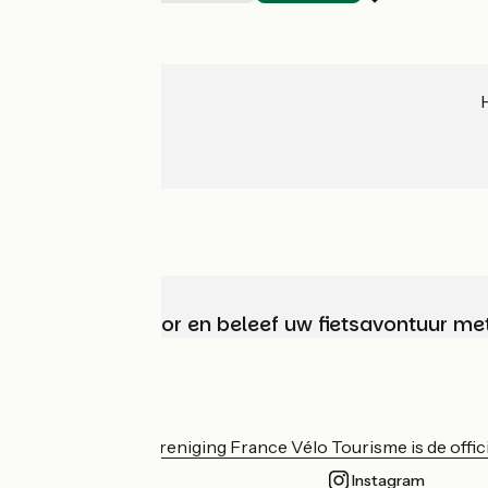
Kies, bereid voor en beleef uw fietsavontuur me
Wie zijn we?
De nationale vereniging France Vélo Tourisme is de officië
Instagram