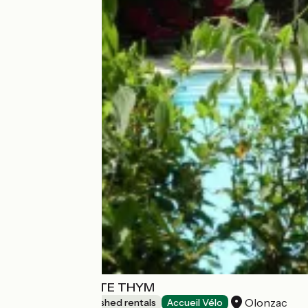
ELOI MERLE-GÎTE THYM
Olonzac
Lodgings and furnished rentals
Accueil Vélo