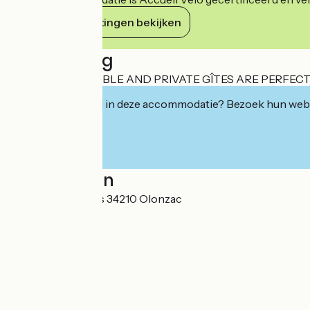
Haar verplichtingen bekijken
Beschrijving
OUR COMFORTABLE AND PRIVATE GÎTES ARE PERFECT
Geïnteresseerd in deze accommodatie? Bezoek hun webs
Localisation
1 Avenue d'Homps 34210 Olonzac