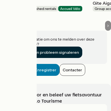
Bleu nid
Gite Aig
Lodgings and furnished rentals
Accueil Vélo
Group a
Cahors
Heeft u informatie om ons te melden over deze
accommodatie?
Een probleem signaleren
Enregistrer
Contacter
Kies, bereid voor en beleef uw fietsavontuur
met France Vélo Tourisme