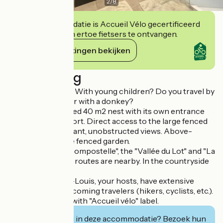
2
/
8
Deze accommodatie is Accueil Vélo gecertificeerd
en verbindt zich ertoe fietsers te ontvangen.
Haar verplichtingen bekijken
Beschrijving
Are you a couple? With young children? Do you travel by
car, bike, on foot or with a donkey?
This well-appointed 40 m2 nest with its own entrance
offers every comfort. Direct access to the large fenced
garden, with pleasant, unobstructed views. Above-
ground pool, large fenced garden.
The "Chemin de Compostelle", the "Vallée du Lot" and "La
Vagabonde" cycle routes are nearby. In the countryside
yet close to town.
Françoise & Jean-Louis, your hosts, have extensive
experience in welcoming travelers (hikers, cyclists, etc.).
Accommodation with "Accueil vélo" label.
Geïnteresseerd in deze accommodatie? Bezoek hun