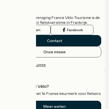
Wie zijn we?
De nationale vereniging France Vélo Tourisme is de
officiële gids voor fietstoeristme in Frankrijk.
Instagram
Facebook
Contact
Onze missie
Persruimte
Professionele ruimte
Wat is Accueil Vélo?
Accueil Vélo is het 1e Franse keurmerk voor fietsers
op vakantie.
Meer weten