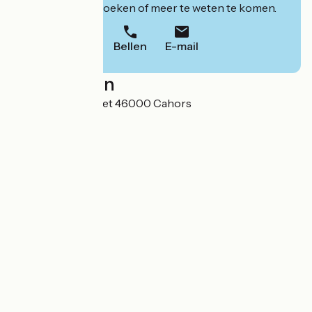
website om te boeken of meer te weten te komen.
Bellen
E-mail
Localisation
865 Côte de Nouret 46000 Cahors