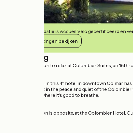
Deze accommodatie is Accueil Vélo gecertificeerd en verb
Haar verplichtingen bekijken
Beschrijving
Follow the invitation to relax at Colombier Suites, an 18t
Each of the rooms in this 4* hotel in downtown Colmar has 
authenticity. Relax in the peace and quiet of the Colombier
oasis of serenity where it's good to breathe.
The main reception is opposite, at the Colombier Hotel. Our
lounges.