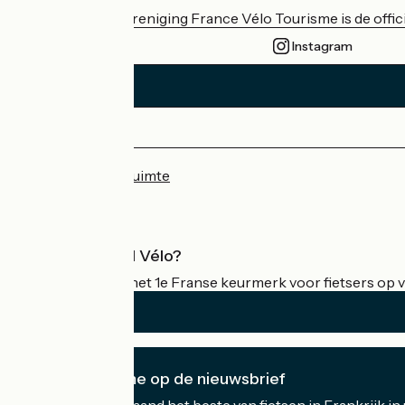
De nationale vereniging France Vélo Tourisme is de officië
Instagram
Persruimte
Professionele ruimte
Wat is Accueil Vélo?
Accueil Vélo is het 1e Franse keurmerk voor fietsers op v
Ik abonneer me op de nieuwsbrief
Ontvang elke maand het beste van fietsen in Frankrijk in