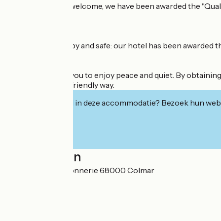
To make you feel welcome, we have been awarded the "Qualit
area.
Ladies, travel happy and safe: our hotel has been awarded t
Our hotel invites you to enjoy peace and quiet. By obtaini
environmentally-friendly way.
Geïnteresseerd in deze accommodatie? Bezoek hun webs
Localisation
11 Rue de la Poissonnerie 68000 Colmar