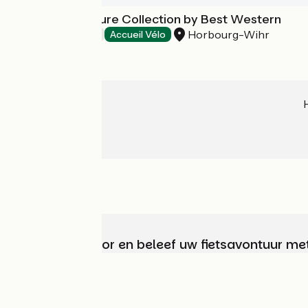
L'Europe Signature Collection by Best Western
Horbourg-Wihr
Hotels
Accueil Vélo
Kies, bereid voor en beleef uw fietsavontuur me
Wie zijn we?