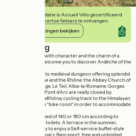
2
/
18
Deze accommodatie is Accueil Vélo gecertificeerd
en verbindt zich ertoe fietsers te ontvangen.
Haar verplichtingen bekijken
Beschrijving
A beautiful house with character and the charm of a
guest house, we welcome you to discover Ardèche of the
south
Rochemaure and its medieval dungeon offering splendid
views of the Drôme and the Rhône, the Abbey Church of
Cruas and the village, Le Teil, Alba-la-Romaine, Gorges
and the cavern of Pont d’Arc are really closed by.
Located on the ViaRhôna, cycling track to the Himalayan
gateway, we have a "bike room" in order to accommodate
cyclists.
Spacious rooms, bed of 140 or 180 cm according to
category, bathtub, toilets. A terrace in the summer,
dining room Lobby to enjoy a Self-service buffet-style
breakfasts. TV: Canal + Bein sport, free and unlimited