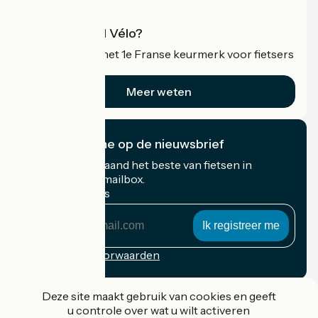
Wat is Accueil Vélo?
Accueil Vélo is het 1e Franse keurmerk voor fietsers
op vakantie.
Meer weten
Ik abonneer me op de nieuwsbrief
Ontvang elke maand het beste van fietsen in
Frankrijk in uw mailbox.
Mijn e-mailadres
Mijn
e-
mailadres
Inschrijvingsvoorwaarden
Gefinancierd in het kader van Destination France
Deze site maakt gebruik van cookies en geeft
u controle over wat u wilt activeren