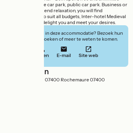
WIFI acces. Private car park, public car park. Business or
family travel, weekend relaxation, you will find
accommodation to suit all budgets, Inter-hotel Medieval
Rochemaure will delight you and meet your desires.
Geïnteresseerd in deze accommodatie? Bezoek hun
website om te boeken of meer te weten te komen.
Bellen
E-mail
Site web
Localisation
11 Avenue du Teil - 07400 Rochemaure 07400
Rochemaure