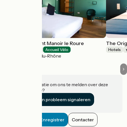
Hôtel-Restaurant Manoir le Roure
The Orig
Hotels
Accueil Vélo
Hotels
Châteauneuf-du-Rhône
Heeft u informatie om ons te melden over deze
accommodatie?
Een probleem signaleren
Enregistrer
Contacter